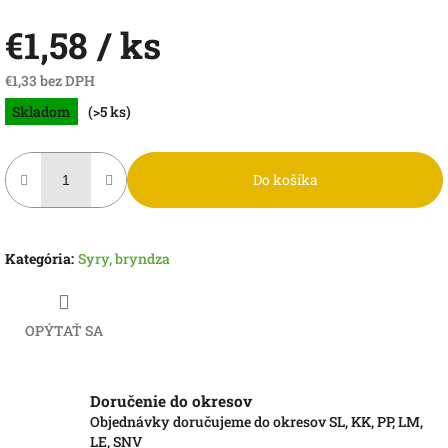
€1,58
/ ks
€1,33 bez DPH
Jednotková
Skladom
(>5 ks)
cena:
Do košíka
Kategória
:
Syry, bryndza
OPÝTAŤ SA
Doručenie do okresov
Objednávky doručujeme do okresov SL, KK, PP, LM,
LE, SNV