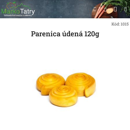
Prejsť
Nák
Hľadať
na
Prihlásen
obsah
koší
Kód:
1015
Parenica údená 120g