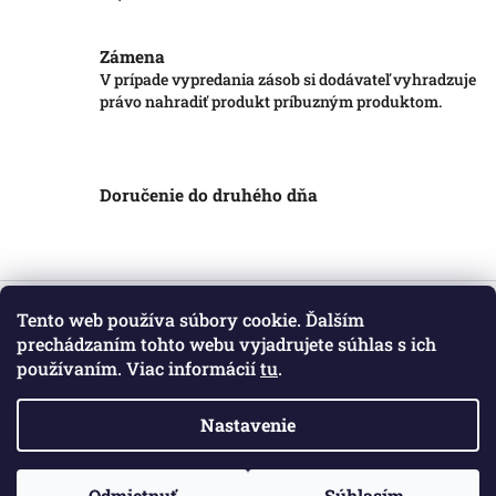
Zámena
V prípade vypredania zásob si dodávateľ vyhradzuje
právo nahradiť produkt príbuzným produktom.
Doručenie do druhého dňa
Z
á
Tento web používa súbory cookie. Ďalším
Informácie pre vás
p
prechádzaním tohto webu vyjadrujete súhlas s ich
ä
používaním. Viac informácií
tu
.
Obchodné podmienky
t
Podmienky ochrany osobných údajov
i
Kontakt
Nastavenie
e
Copyright 2026
Markotatry
. Všetky práva vyhradené.
Odmietnuť
Súhlasím
Vytvoril Shoptet