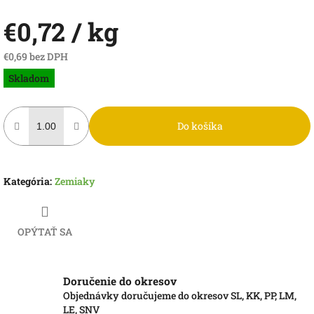
€0,72
/ kg
€0,69 bez DPH
Jednotková
Skladom
cena:
Do košíka
Kategória
:
Zemiaky
OPÝTAŤ SA
Doručenie do okresov
Objednávky doručujeme do okresov SL, KK, PP, LM,
LE, SNV