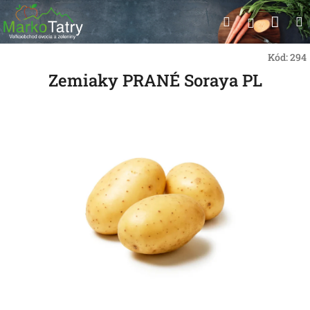
Prejsť
Nák
Hľadať
na
Prihlásen
obsah
koší
Kód:
294
Zemiaky PRANÉ Soraya PL