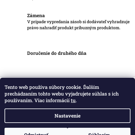
Zámena
V prípade vypredania zásob si dodávateľ vyhradzuje
právo nahradiť produkt príbuzným produktom.
Doručenie do druhého dňa
Z
á
Tento web používa súbory cookie. Ďalším
Informácie pre vás
p
prechádzaním tohto webu vyjadrujete súhlas s ich
ä
používaním. Viac informácií
tu
.
Obchodné podmienky
t
Podmienky ochrany osobných údajov
i
Kontakt
Nastavenie
e
Copyright 2026
Markotatry
. Všetky práva vyhradené.
Odmietnuť
Súhlasím
Vytvoril Shoptet