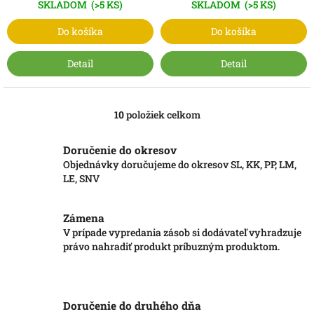
SKLADOM
(>5 KS)
SKLADOM
(>5 KS)
Do košíka
Do košíka
Detail
Detail
10
položiek celkom
O
v
l
Doručenie do okresov
á
Objednávky doručujeme do okresov SL, KK, PP, LM,
d
LE, SNV
a
c
i
Zámena
e
V prípade vypredania zásob si dodávateľ vyhradzuje
p
právo nahradiť produkt príbuzným produktom.
r
v
k
y
v
Doručenie do druhého dňa