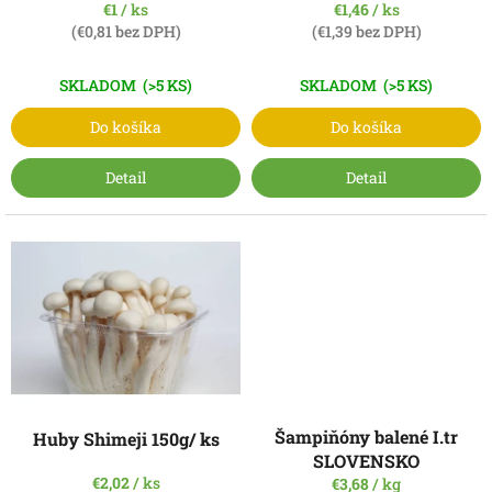
k
€1
/ ks
€1,46
/ ks
t
(€0,81 bez DPH)
(€1,39 bez DPH)
o
v
SKLADOM
(>5 KS)
SKLADOM
(>5 KS)
Do košíka
Do košíka
Detail
Detail
Šampiňóny balené I.tr
Huby Shimeji 150g/ ks
SLOVENSKO
€2,02
/ ks
€3,68
/ kg