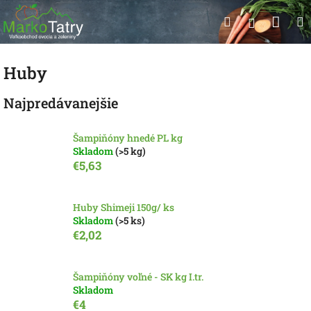
Prejsť
Nák
Hľadať
na
Prihlásen
obsah
koší
Huby
Najpredávanejšie
Šampiňóny hnedé PL kg
Skladom
(>5 kg)
€5,63
Huby Shimeji 150g/ ks
Skladom
(>5 ks)
€2,02
Šampiňóny voľné - SK kg I.tr.
Skladom
€4