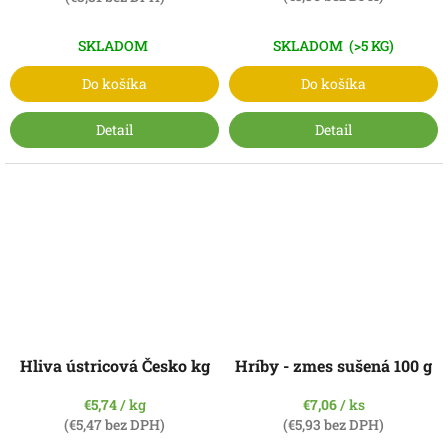
SKLADOM
(>5 KG)
SKLADOM
Do košíka
Do košíka
Detail
Detail
Hliva ústricová Česko kg
Hríby - zmes sušená 100 g
€5,74
/ kg
€7,06
/ ks
(€5,47 bez DPH)
(€5,93 bez DPH)