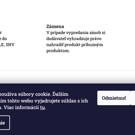
Zámena
v
V prípade vypredania zásob si
e do
dodávateľ vyhradzuje právo
 LE, SNV
nahradiť produkt príbuzným
produktom.
používa súbory cookie. Ďalším
Odmietnuť
m tohto webu vyjadrujete súhlas s ich
. Viac informácií
tu
.
ie
a vyhradené.
Upraviť nastavenie cookies