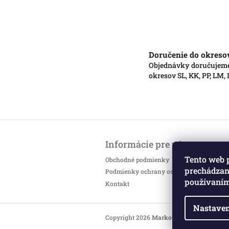
Doručenie do okreso
Objednávky doručujem
okresov SL, KK, PP, LM,
Z
á
Informácie pre vás
p
ä
Tento web 
Obchodné podmienky
t
prechádzaní
Podmienky ochrany osobných údajov
i
používaním
Kontakt
e
Nastaven
Copyright 2026
Markotatry
. Všetky práv