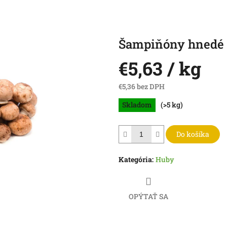
Šampiňóny hnedé 
€5,63
/ kg
€5,36 bez DPH
Jednotková
Skladom
(>5 kg)
cena:
Do košíka
Kategória
:
Huby
OPÝTAŤ SA