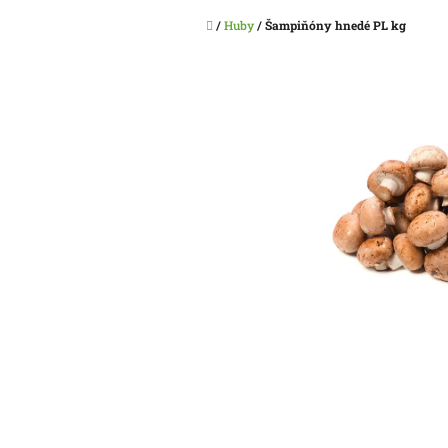
Domov
/
Huby
/
Šampiňóny hnedé PL kg