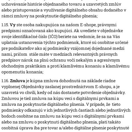
uchovávanie histórie objednaného tovaru a uzavretých zmlúv
alebo pristupovanie a využívanie digitálneho obsahu dodaného v
rámci zmluvy na poskytnutie digitálneho plnenia;
1.15.
Vy
ste osoba nakupujúca na našom E-shope, právnymi
predpismi označovaná ako kupujúci. Ak uvediete v objednávke
svoje identifikačné číslo (IČO) beriete na vedomie, že sa na Vás
uplatnia ustanovenia týchto podmienok, ktoré sú osobitne určené
pre podnikateľov ako aj podmienky vzájomnej dojednané medzi
nami, pričom stále máte v medziach relevantných právnych
predpisov nárok na plnú ochranu voči nekalým a agresívnym
obchodným praktikám a proti klamlivému konaniu a klamlivému
opomenutiu konania;
1.16.
Zmluva
je kúpna zmluva dohodnutá na základe riadne
vyplnenej Objednávky zaslanej prostredníctvom E‑shopu, a je
uzavretá vo chvíli, kedy od nás dostanete potvrdenie objednávky.
Zmluvou je tiež zmluva na kúpu veci s digitálnymi prvkami a
zmluva na poskytnutie digitálneho plnenia. V prípade, že tieto
podmienky odkazujú v ich jednotlivých častiach alebo jednotlivých
bodoch osobitne na zmluvu na kúpu veci s digitálnymi prvkami
alebo na zmluvu o poskytnutí digitálneho plnenia, platí takáto
osobitná úprava iba pre tovar a/alebo digitálne plnenie poskytnuté