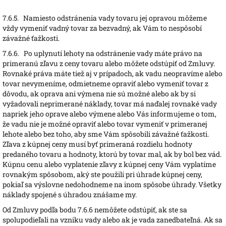
7.6.5.
N
amiesto odstránenia vady tovaru jej opravou môžeme
vždy vymeniť vadný tovar za bezvadný, ak Vám to nespôsobí
závažné ťažkosti.
7.6.6.
Po uplynutí lehoty na odstránenie vady máte právo na
primeranú zľavu z ceny tovaru alebo môžete odstúpiť od Zmluvy.
Rovnaké práva máte tiež aj v prípadoch, ak vadu neopravíme alebo
tovar nevymeníme, odmietneme opraviť alebo vymeniť tovar z
dôvodu, ak oprava ani výmena nie sú možné alebo ak by si
vyžadovali neprimerané náklady, tovar má naďalej rovnaké vady
napriek jeho oprave alebo výmene alebo Vás informujeme o tom,
že vadu nie je možné opraviť alebo tovar vymeniť v primeranej
lehote alebo bez toho, aby sme Vám spôsobili závažné ťažkosti.
Zľava z kúpnej ceny musí byť primeraná rozdielu hodnoty
predaného tovaru a hodnoty, ktorú by tovar mal, ak by bol bez vád.
Kúpnu cenu alebo vyplatenie zľavy z kúpnej ceny Vám vyplatíme
rovnakým spôsobom, aký ste použili pri úhrade kúpnej ceny,
pokiaľ sa výslovne nedohodneme na inom spôsobe úhrady. Všetky
náklady spojené s úhradou znášame my.
Od Zmluvy podľa bodu 7.6.6 nemôžete odstúpiť, ak ste sa
spolupodieľali na vzniku vady alebo ak je vada zanedbateľná. Ak sa