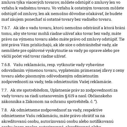
zmluva týka viacerých tovarov, môžete odstúpiť o zmluvy len vo
vzťahu k vadnému tovaru. Vo vzťahu k ostatným tovarom môžete
odstúpiť od zmluvy, len ak nemožno dôvodne očakávať, že budete
mať záujem ponechať si ostatné tovary bez vadného tovaru.
7.6.7.
Ak ide o vadu tovaru, ktorú nemožno odstrániť a ktorá bráni
tomu, aby ste tovar mohli riadne užívať ako tovar bez vady, máte
právo na výmenu tovaru alebo máte právo od zmluvy odstúpiť. Tie
isté práva Vám prislúchajú, ak ide síce o odstrániteľné vady, ale
nemôžete pre opätovné vyskytnutie sa vady po oprave alebo pre
väčší počet vád tovar riadne užívať.
7.6.8.
Vašu reklamáciu, resp. vytknutie vady vybavíme
odovzdaním výmenou tovaru, vyplatením primeranej zľavy z ceny
tovaru alebo písomným odôvodneným odmietnutím
zodpovednosti za vady, teda odmietnutím Vašej reklamácie.
7.7.
Ak ste spotrebiteľom, Uplatnenie práv zo zodpovednosti za
vady tovaru sa riadi ustanovením § 619 a nasl. Občianskeho
zákonníka a Zákonom na ochranu spotrebiteľa. č. “).
7.8.
Ak odmietneme zodpovednosť za vady, respektíve
odmietneme Vašu reklamáciu, máte právo obrátiť sa na
akreditovanú osobu, autorizovanú osobu alebo notifikovanú
osobu (napr. znalec, autorizovaná, akreditovaná alebo