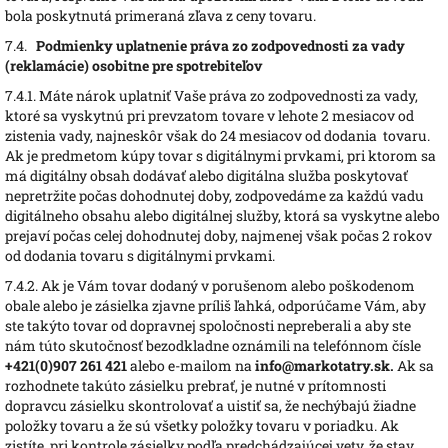
bola poskytnutá primeraná zľava z ceny tovaru.
7.4.
Podmienky uplatnenie práva zo zodpovednosti za vady
(reklamácie) osobitne pre spotrebiteľov
7.4.1.
Máte nárok uplatniť Vaše práva zo zodpovednosti za vady,
ktoré sa vyskytnú pri prevzatom tovare v lehote 2 mesiacov od
zistenia vady, najneskôr však do 24 mesiacov od dodania tovaru.
Ak je predmetom kúpy tovar s digitálnymi prvkami, pri ktorom sa
má digitálny obsah dodávať alebo digitálna služba poskytovať
nepretržite počas dohodnutej doby, zodpovedáme za každú vadu
digitálneho obsahu alebo digitálnej služby, ktorá sa vyskytne alebo
prejaví počas celej dohodnutej doby, najmenej však počas 2 rokov
od dodania tovaru s digitálnymi prvkami.
7.4.2.
Ak je Vám tovar dodaný v porušenom alebo poškodenom
obale alebo je zásielka zjavne príliš ľahká, odporúčame Vám, aby
ste takýto tovar od dopravnej spoločnosti nepreberali a aby ste
nám túto skutočnosť bezodkladne oznámili na telefónnom čísle
+421(0)907 261 421
alebo e-mailom na
info@markotatry.sk
.
Ak sa
rozhodnete takúto zásielku prebrať, je nutné v prítomnosti
dopravcu zásielku skontrolovať a uistiť sa, že nechýbajú žiadne
položky tovaru a že sú všetky položky tovaru v poriadku. Ak
zistíte, pri kontrole zásielky podľa predchádzajúcej vety, že stav