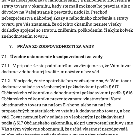
straty tovaru v okamihu, kedy ste mali možnosť ho prevziať, ale z
dôvodov na Vašej strane k prevzatiu nedošlo. Prechod
nebezpečenstva náhodnej skazy a náhodného zhoršenia a straty
tovaru pre Vás znamená, že od tohto okamihu nesiete všetky
dôsledky spojené so stratou, zničením, poškodením či akýmkoľvek
znehodnotením tovaru.
PRÁVA ZO ZODPOVEDNOSTI ZA VADY
7.1.
Úvodné ustanovenie k zodpovednosti za vady
7.1.1.
V prípade, že ste podnikateľom zaväzujeme sa, že Vám tovar
dodáme v dohodnutej kvalite, množstve a bez vád.
7.1.2.
V prípade, že ste spotrebiteľom zaväzujeme sa, že Vám tovar
dodáme v súlade so všeobecnými požiadavkami podľa § 617
Občianskeho zákonníka a dohodnutými požiadavkami podľa § 616
Občianskeho zákonníka prezentovanými vlastnosťami Vami
objednaného tovaru na našom E-shope alebo na našich
propagačných materiáloch vo vzťahu k dodávaného tovaru, a bez
vád. Tovar nemusí byť v súlade so všeobecnými požiadavkami
podľa § 617 Občianskeho zákonníka, ak pri uzatvorení zmluvy sme
Vás s tým výslovne oboznámili, že určitá vlastnosť nezodpovedá
takým všeobecným požiadavkám a vy ste s tým výslovne a