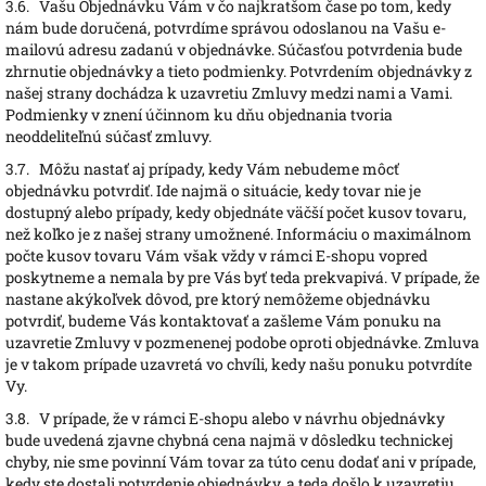
3.6.
Vašu Objednávku Vám v čo najkratšom čase po tom, kedy
nám bude doručená, potvrdíme správou odoslanou na Vašu e-
mailovú adresu zadanú v objednávke. Súčasťou potvrdenia bude
zhrnutie objednávky a tieto podmienky. Potvrdením objednávky z
našej strany dochádza k uzavretiu Zmluvy medzi nami a Vami.
Podmienky v znení účinnom ku dňu objednania tvoria
neoddeliteľnú súčasť zmluvy.
3.7.
Môžu nastať aj prípady, kedy Vám nebudeme môcť
objednávku potvrdiť. Ide najmä o situácie, kedy tovar nie je
dostupný alebo prípady, kedy objednáte väčší počet kusov tovaru,
než koľko je z našej strany umožnené. Informáciu o maximálnom
počte kusov tovaru Vám však vždy v rámci E-shopu vopred
poskytneme a nemala by pre Vás byť teda prekvapivá. V prípade, že
nastane akýkoľvek dôvod, pre ktorý nemôžeme objednávku
potvrdiť, budeme Vás kontaktovať a zašleme Vám ponuku na
uzavretie Zmluvy v pozmenenej podobe oproti objednávke. Zmluva
je v takom prípade uzavretá vo chvíli, kedy našu ponuku potvrdíte
Vy.
3.8.
V prípade, že v rámci E-shopu alebo v návrhu objednávky
bude uvedená zjavne chybná cena najmä v dôsledku technickej
chyby, nie sme povinní Vám tovar za túto cenu dodať ani v prípade,
kedy ste dostali potvrdenie objednávky, a teda došlo k uzavretiu