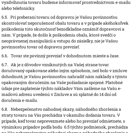
vyzdvihnutia tovaru budeme informovať prostredníctvom e-mailu
alebo telefonicky.
6.5.
Pri preberaní tovaru od dopravcu je Vašou povinnosťou
skontrolovať neporušenosť obalu tovaru a v prípade akéhokoľvek
poškodenia túto skutočnosť bezodkladne oznámiť dopravcovi a
nám. V prípade, že došlo k poškodeniu obalu, ktoré svedčí o
neoprávnenej manipulácii a vstupu do zásielky, nie je Vašou
povinnosťou tovar od dopravcu prevziať.
6.6.
T
ovar ste povinný prevziať v dohodnutom mieste a čase.
6.7.
Ak je z dôvodov vzniknutých na Vašej strane tovar
doručovaný opakovane alebo iným spôsobom, než bolo v zmluve
dohodnuté, je Vašou povinnosťou nahradiť nám náklady s týmto
opakovaným doručením na Vaše požiadanie spojené. Platobné
údaje pre zaplatenie týchto nákladov Vám zašleme na Vašu e-
mailovú adresu uvedenú v Zmluve a sú splatné do 14 dní od
doručenia e-mailu.
6.8.
Nebezpečenstvo náhodnej skazy, náhodného zhoršenia a
straty tovaru na Vás prechádza v okamihu dodania tovaru. V
prípade, keď tovar neprevezmete alebo ho prevziať odmietnete, s
výnimkou prípadov podľa bodu 6.5 týchto podmienok, prechádza
na Vás nebezpečenstvo náhodnej skazy a náhodného zhoršenia a