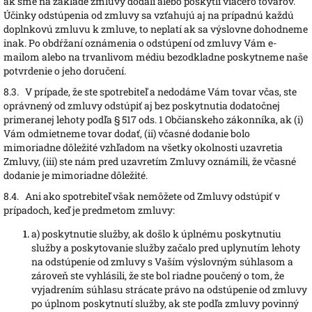
ak sme na základe zmluvy dodali alebo poskytli viacero tovarov.
Účinky odstúpenia od zmluvy sa vzťahujú aj na prípadnú každú
doplnkovú zmluvu k zmluve, to neplatí ak sa výslovne dohodneme
inak. Po obdŕžaní oznámenia o odstúpení od zmluvy Vám e-
mailom alebo na trvanlivom médiu bezodkladne poskytneme naše
potvrdenie o jeho doručení.
8.3.
V prípade, že ste spotrebiteľ a nedodáme Vám tovar včas, ste
oprávnený od zmluvy odstúpiť aj bez poskytnutia dodatočnej
primeranej lehoty podľa § 517 ods. 1 Občianskeho zákonníka, ak (i)
Vám odmietneme tovar dodať, (ii) včasné dodanie bolo
mimoriadne dôležité vzhľadom na všetky okolnosti uzavretia
Zmluvy, (iii) ste nám pred uzavretím Zmluvy oznámili, že včasné
dodanie je mimoriadne dôležité.
8.4.
Ani ako spotrebiteľ však nemôžete od Zmluvy odstúpiť v
prípadoch, keď je predmetom zmluvy:
a)
poskytnutie služby, ak došlo k úplnému poskytnutiu
služby a poskytovanie služby začalo pred uplynutím lehoty
na odstúpenie od zmluvy s Vaším výslovným súhlasom a
zároveň ste vyhlásili, že ste bol riadne poučený o tom, že
vyjadrením súhlasu strácate právo na odstúpenie od zmluvy
po úplnom poskytnutí služby, ak ste podľa zmluvy povinný