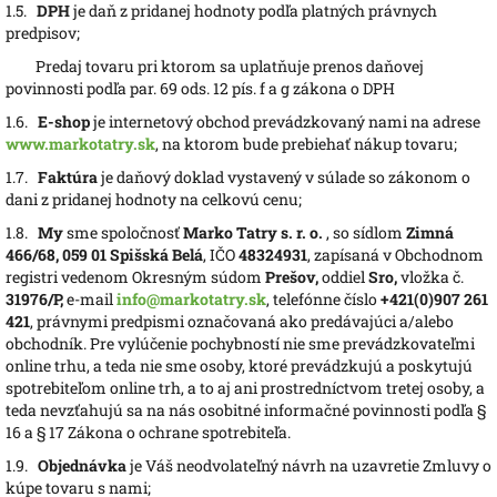
1.5.
DPH
je daň z pridanej hodnoty podľa platných právnych
predpisov;
Predaj tovaru pri ktorom sa uplatňuje prenos daňovej
povinnosti podľa par. 69 ods. 12 pís. f a g zákona o DPH
1.6.
E-shop
je internetový obchod prevádzkovaný nami na adrese
www.markotatry.sk
, na ktorom bude prebiehať nákup tovaru;
1.7.
Faktúra
je daňový doklad vystavený v súlade so zákonom o
dani z pridanej hodnoty na celkovú cenu;
1.8.
My
sme spoločnosť
Marko Tatry s. r. o.
, so sídlom
Zimná
466/68, 059 01 Spišská Belá
, IČO
48324931
, zapísaná v Obchodnom
registri vedenom Okresným súdom
Prešov,
oddiel
Sro,
vložka č.
31976/P,
e-mail
info@markotatry.sk
, telefónne číslo
+421(0)907 261
421
, právnymi predpismi označovaná ako predávajúci a/alebo
obchodník. Pre vylúčenie pochybností nie sme prevádzkovateľmi
online trhu, a teda nie sme osoby, ktoré prevádzkujú a poskytujú
spotrebiteľom online trh, a to aj ani prostredníctvom tretej osoby, a
teda nevzťahujú sa na nás osobitné informačné povinnosti podľa §
16 a § 17 Zákona o ochrane spotrebiteľa.
1.9.
Objednávka
je Váš neodvolateľný návrh na uzavretie Zmluvy o
kúpe tovaru s nami;