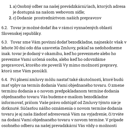
a)
Osobný odber na našej prevádzkárni/iach, ktorých adresa
je dostupná na našom webovom sídle;
c)
Dodanie prostredníctvom naších prepravcov
6.2.
T
ovar je možné dodať iba v rámci vyznačených oblastí
Slovenskej republiky.
6.3.
T
ovar sme Vám povinní dodať bezodkladne, najneskôr však v
lehote 30 dní odo dňa uzavretia Zmluvy, pokiaľ sa nedohodneme
inak. tovar je dodaný v okamihu, keď ho prevezmete alebo ho
prevezme Vami určená osoba, alebo keď ho odovzdáme
prepravcovi, ktorého ste poverili Vy mimo možností prepravy,
ktorú sme Vám ponúkli.
6.4.
Pri plnení zmluvy môžu nastať také skutočnosti, ktoré budú
mať vplyv na termín dodania Vami objednaného tovaru. O zmene
termínu dodania a o novom predpokladanom termíne dodania
objednaného tovaru Vás budeme e-mailom bezodkladne
informovať, pričom Vaše právo odstúpiť od Zmluvy týmto nie je
dotknuté. Súčasťou nášho oznámenia o novom termíne dodania
tovaru je aj naša žiadosť adresovaná Vám na vyjadrenie, či trváte
na dodaní Vami objednaného tovaru v novom termíne. V prípade
osobného odberu na našej prevadzkárni Vás vždy o možnosti