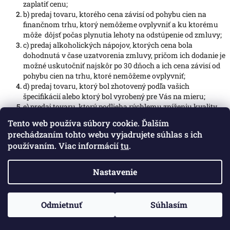
zaplatiť cenu
;
b)
predaj tovaru, ktorého cena závisí od pohybu cien na
finančnom trhu, ktorý nemôžeme ovplyvniť a ku ktorému
môže dôjsť počas plynutia lehoty na odstúpenie od zmluvy;
c)
predaj alkoholických nápojov, ktorých cena bola
dohodnutá v čase uzatvorenia zmluvy, pričom ich dodanie je
možné uskutočniť najskôr po 30 dňoch a ich cena závisí od
pohybu cien na trhu, ktoré nemôžeme ovplyvniť;
d)
predaj tovaru, ktorý bol zhotovený podľa vašich
špecifikácií alebo ktorý bol vyrobený pre Vás na mieru;
e)
predaj tovaru, ktorý podlieha rýchlemu zníženiu kvality
alebo skaze a tovar, ktorý bol po dodaní neoddeliteľne
Tento web používa súbory cookie. Ďalším
zmiešaný s iným;
prechádzaním tohto webu vyjadrujete súhlas s ich
f)
predaj tovaru uzavretého v ochrannom obale, ktorý nie je
používaním. Viac informácií
tu
.
vhodné vrátiť z dôvodu ochrany zdravia alebo z hygienických
dôvodov a ktorého ochranný obal bol po dodaní porušený;
g)
predaj zvukových záznamov, obrazových záznamov,
Nastavenie
audiovizuálnych záznamov alebo softvéru predávaných v
ochrannom obale, ak došlo po dodaní tovaru k porušeniu
pôvodného obalu;
Odmietnuť
Súhlasím
h)
predaj periodickej tlače s výnimkou predaja na základe
zmluvy o predplatnom;
i)
dodanie digitálneho obsahu, ak nebol dodaný na