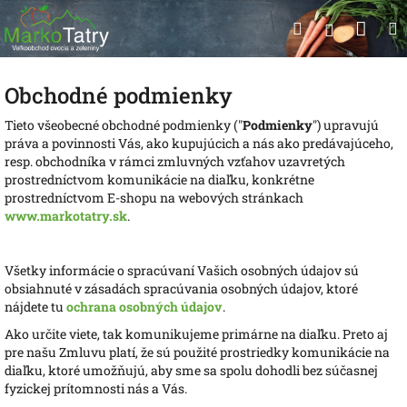
Prejsť
Nák
Hľadať
na
Prihlásen
obsah
koší
Obchodné podmienky
Tieto všeobecné obchodné podmienky ("
Podmienky
") upravujú
práva a povinnosti Vás, ako kupujúcich a nás ako predávajúceho,
resp. obchodníka v rámci zmluvných vzťahov uzavretých
prostredníctvom komunikácie na diaľku, konkrétne
prostredníctvom E-shopu na webových stránkach
www.markotatry.sk
.
Všetky informácie o spracúvaní Vašich osobných údajov sú
obsiahnuté v zásadách spracúvania osobných údajov, ktoré
nájdete tu
ochrana osobných údajov
.
Ako určite viete, tak komunikujeme primárne na diaľku. Preto aj
pre našu Zmluvu platí, že sú použité prostriedky komunikácie na
diaľku, ktoré umožňujú, aby sme sa spolu dohodli bez súčasnej
fyzickej prítomnosti nás a Vás.