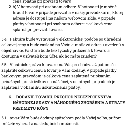
cena splatná pri prevzatí tovaru.
b)
V hotovosti pri osobnom odbere. V hotovosti je možné
hradiť tovar v prípade prevzatia v našej prevádzkarni, ktorej
adresa je dostupná na našom webovom sídle. V prípade
platby v hotovosti pri osobnom odbere je celková cena
splatná pri prevzatí tovaru.
5.4.
Faktúra bude vystavená v elektronickej podobe po uhradení
celkovej ceny a bude zaslaná na Vašu e-mailovú adresu uvedenú v
objednávke. Faktúra bude tiež fyzicky priložená k tovaru a
dostupná v užívateľskom účte, ak ho máte zriadený.
5.5.
Vlastnícke právo k tovaru na Vás prechádza až potom, čo
zaplatíte celkovú cenu a tovar je Vám dodaný. V prípade platby
bankovým prevodom je celková cena zaplatená pripísaním
peňažných prostriedkov na náš účet, v ostatných prípadoch je
zaplatená v okamihu uskutočnenia platby.
DODANIE TOVARU, PRECHOD NEBEZPEČENSTVA
NÁHODNEJ SKAZY A NÁHODNÉHO ZHORŠENIA A STRATY
PREDMETU KÚPY
6.1.
tovar Vám bude dodaný spôsobom podľa Vašej voľby, pričom
môžete vyberať z nasledujúcich možností: