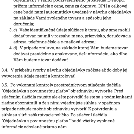
pričom informácie o cene, cene za dopravu, DPH a celkovej
cene budú nami automaticky uvedené v návrhu objednávky
na základe Vami zvoleného tovaru a spôsobu jeho
doručenia;
c)
Vaše identifikačné údaje slúžiace k tomu, aby sme mohli
dodať tovar, najmä v rozsahu meno, priezvisko, doručovacia
adresa, telefónne číslo a e-mailová adresa;
d)
V prípade zmluvy, na základe ktorej Vám budeme tovar
dodávať pravidelne a opakovane, tiež informáciu, ako dlho
Vám budeme tovar dodávať.
3.4.
V priebehu tvorby návrhu objednávky môžete až do doby jej
vytvorenia údaje meniť a kontrolovať.
3.5.
Po vykonaní kontroly prostredníctvom stlačenia tlačidla
"Objednávka s povinnosťou platby" objednávku vytvoríte. Pred
stlačením tlačidla musíte ale ešte potvrdiť, že ste sa s podmienkami
riadne oboznámili a že s nimi vyjadrujete súhlas, v opačnom
prípade nebude možné objednávku vytvoriť. K potvrdeniu a
súhlasu slúži zaškrtávacie políčko. Po stlačení tlačidla
"Objednávka s povinnosťou platby " budú všetky vyplnené
informácie odoslané priamo nám.