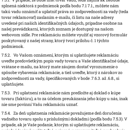
splnená niektorá z podmienok podľa bodu 7.1 7.1., môžete nám
takú vadu oznámiť a uplatniť práva zo zodpovednosti za vady (teda
tovar reklamovať) zaslaním e-mailu, či listu na naše adresy
uvedené pri našich identifikačných údajoch, prípadne osobne na
našej prevádzkarni, ktorých zoznam je dostupný na našom
webovom sídle. Pre reklamáciu môžete využiť aj vzorový formulár
poskytovaný z našej strany, ktorý tvorí prílohu č. 1 týchto
podmienok.
7.5.2.
Vo Vašom oznámení, ktorým si uplatňujete reklamáciu
uveďte predovšetkým popis vady tovaru a Vaše identifikačné údaje,
vrátane e-mailu, na ktorý mate záujem dostať vyrozumenie o
spôsobe vybavenia reklamácie, a tiež uveďte, ktorý z nárokov zo
zodpovednosti za vady, špecifikovaných v bode .7.6.3. až .6.8., si
uplatňujete.
7.5.3.
Pri uplatnení reklamácie nám predložte aj doklad o kúpe
tovaru (faktúru), a to za účelom preukázania jeho kúpy u nás, inak
nie sme povinní Vašu reklamáciu uznať.
7.5.4.
Za deň uplatnenia reklamácie považujeme deň doručenia
vadného tovaru spolu s príslušnými dokladmi (podľa bodu 7.5.3). V
prípade, ak je Vaše podanie, ktorým si uplatňujete reklamáciu,