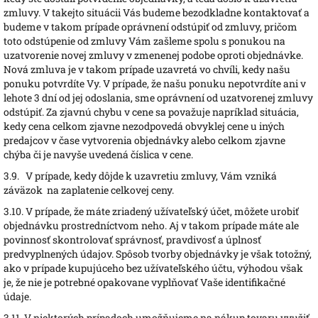
zmluvy. V takejto situácii Vás budeme bezodkladne kontaktovať a
budeme v takom prípade oprávnení odstúpiť od zmluvy, pričom
toto odstúpenie od zmluvy Vám zašleme spolu s ponukou na
uzatvorenie novej zmluvy v zmenenej podobe oproti objednávke.
Nová zmluva je v takom prípade uzavretá vo chvíli, kedy našu
ponuku potvrdíte Vy. V prípade, že našu ponuku nepotvrdíte ani v
lehote 3 dní od jej odoslania, sme oprávnení od uzatvorenej zmluvy
odstúpiť. Za zjavnú chybu v cene sa považuje napríklad situácia,
kedy cena celkom zjavne nezodpovedá obvyklej cene u iných
predajcov v čase vytvorenia objednávky alebo celkom zjavne
chýba či je navyše uvedená číslica v cene.
3.9.
V prípade, kedy dôjde k uzavretiu zmluvy, Vám vzniká
záväzok na zaplatenie celkovej ceny.
3.10.
V prípade, že máte zriadený užívateľský účet, môžete urobiť
objednávku prostredníctvom neho. Aj v takom prípade máte ale
povinnosť skontrolovať správnosť, pravdivosť a úplnosť
predvyplnených údajov. Spôsob tvorby objednávky je však totožný,
ako v prípade kupujúceho bez užívateľského účtu, výhodou však
je, že nie je potrebné opakovane vyplňovať Vaše identifikačné
údaje.
3.11.
V niektorých prípadoch umožňujeme na nákup tovaru využiť