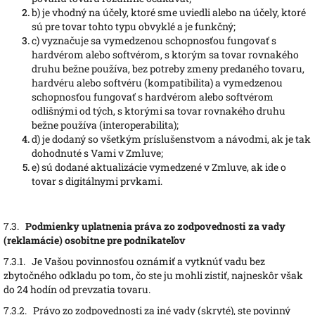
b)
je vhodný na účely, ktoré sme uviedli alebo na účely, ktoré
sú pre tovar tohto typu obvyklé a je funkčný;
c)
vyznačuje sa vymedzenou schopnosťou fungovať s
hardvérom alebo softvérom, s ktorým sa tovar rovnakého
druhu bežne používa, bez potreby zmeny predaného tovaru,
hardvéru alebo softvéru (kompatibilita) a vymedzenou
schopnosťou fungovať s hardvérom alebo softvérom
odlišnými od tých, s ktorými sa tovar rovnakého druhu
bežne používa (interoperabilita);
d)
je dodaný so všetkým príslušenstvom a návodmi, ak je tak
dohodnuté s Vami v Zmluve;
e)
sú dodané aktualizácie vymedzené v Zmluve, ak ide o
tovar s digitálnymi prvkami.
7.3.
Podmienky uplatnenia práva zo zodpovednosti za vady
(reklamácie) osobitne pre podnikateľov
7.3.1.
Je Vašou povinnosťou oznámiť a vytknúť vadu bez
zbytočného odkladu po tom, čo ste ju mohli zistiť, najneskôr však
do 24 hodín od prevzatia tovaru.
7.3.2.
Právo zo zodpovednosti za iné vady (skryté), ste povinný