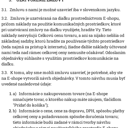
3.1.
Zmluvu s nami je možné uzavrieť iba v slovenskom jazyku.
3.2.
Zmluva je uzatváraná na diaľku prostredníctvom E-shopu,
pričom náklady na použitie komunikačných prostriedkov, ktoré
pri uzatváraní zmluvy na diaľku využijete, hradíte Vy. Tieto
náklady nezvyšujú Celkovú cenu tovaru, a ani sa nijako nelíšia od
základnej sadzby, ktorú hradíte za používanie týchto prostriedkov
(teda najmä za prístup k internetu), žiadne ďalšie náklady účtované
nami teda nad rámec celkovej ceny nemusíte očakávať. Odoslaním
objednávky súhlasíte s využitím prostriedkov komunikácie na
diaľku.
3.3.
K tomu, aby sme mohli zmluvu uzavrieť, je potrebné, aby ste
na E-shope vytvorili návrh objednávky. V tomto návrhu musia byť
uvedené nasledovné údaje:
a)
Informácie o nakupovanom tovare (na E-shope
označujete tovar, o ktorého nákup máte záujem, tlačidlom
"Pridať do košíka");
b)
Informácie o cene, cene za dopravu, DPH, spôsobu platby
celkovej ceny a požadovanom spôsobe doručenia tovaru;
tieto informácie budú zadané v rámci tvorby návrhu
objednávky v rámci používateľského prostredia E-shopu,