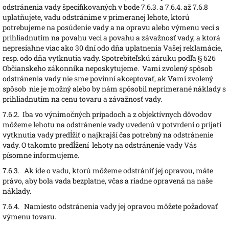
odstránenia vady špecifikovaných v bode 7.6.3. a 7.6.4. až 7.6.8
uplatňujete, vadu odstránime v primeranej lehote, ktorú
potrebujeme na posúdenie vady a na opravu alebo výmenu veci s
prihliadnutím na povahu veci a povahu a závažnosť vady, a ktorá
nepresiahne viac ako 30 dní odo dňa uplatnenia Vašej reklamácie,
resp. odo dňa vytknutia vady. Spotrebiteľskú záruku podľa § 626
Občianskeho zákonníka neposkytujeme. Vami zvolený spôsob
odstránenia vady nie sme povinní akceptovať, ak Vami zvolený
spôsob nie je možný alebo by nám spôsobil neprimerané náklady s
prihliadnutím na cenu tovaru a závažnosť vady.
7.6.2.
Iba vo výnimočných prípadoch a z objektívnych dôvodov
môžeme lehotu na odstránenie vady uvedenú v potvrdení o prijatí
vytknutia vady predĺžiť o najkrajší čas potrebný na odstránenie
vady. O takomto predĺžení lehoty na odstránenie vady Vás
písomne informujeme.
7.6.3.
Ak ide o vadu, ktorú môžeme odstrániť jej opravou, máte
právo, aby bola vada bezplatne, včas a riadne opravená na naše
náklady.
7.6.4.
N
amiesto odstránenia vady jej opravou môžete požadovať
výmenu tovaru.