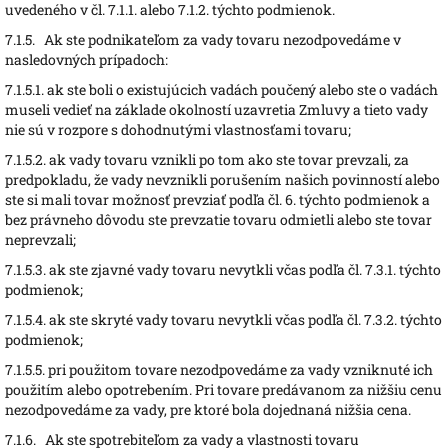
uvedeného v čl. 7.1.1. alebo 7.1.2. týchto podmienok.
7.1.5.
Ak ste podnikateľom za vady tovaru nezodpovedáme v
nasledovných prípadoch:
7.1.5.1.
ak ste boli o existujúcich vadách poučený alebo ste o vadách
museli vedieť na základe okolností uzavretia Zmluvy a tieto vady
nie sú v rozpore s dohodnutými vlastnosťami tovaru;
7.1.5.2.
ak vady tovaru vznikli po tom ako ste tovar prevzali, za
predpokladu, že vady nevznikli porušením našich povinností alebo
ste si mali tovar možnosť prevziať podľa čl. 6. týchto podmienok a
bez právneho dôvodu ste prevzatie tovaru odmietli alebo ste tovar
neprevzali;
7.1.5.3.
ak ste zjavné vady tovaru nevytkli včas podľa čl. 7.3.1. týchto
podmienok;
7.1.5.4.
ak ste skryté vady tovaru nevytkli včas podľa čl. 7.3.2. týchto
podmienok;
7.1.5.5.
pri použitom tovare nezodpovedáme za vady vzniknuté ich
použitím alebo opotrebením. Pri tovare predávanom za nižšiu cenu
nezodpovedáme za vady, pre ktoré bola dojednaná nižšia cena.
7.1.6.
Ak ste spotrebiteľom za vady a vlastnosti tovaru