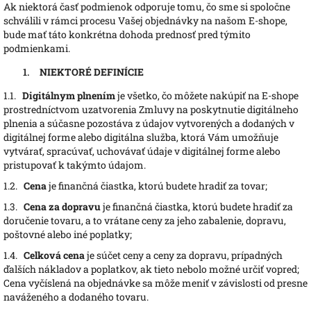
Ak niektorá časť podmienok odporuje tomu, čo sme si spoločne
schválili v rámci procesu Vašej objednávky na našom E-shope,
bude mať táto konkrétna dohoda prednosť pred týmito
podmienkami.
NIEKTORÉ DEFINÍCIE
1.1.
Digitálnym plnením
je všetko, čo môžete nakúpiť na E-shope
prostredníctvom uzatvorenia Zmluvy na poskytnutie digitálneho
plnenia a súčasne pozostáva z údajov vytvorených a dodaných v
digitálnej forme alebo digitálna služba, ktorá Vám umožňuje
vytvárať, spracúvať, uchovávať údaje v digitálnej forme alebo
pristupovať k takýmto údajom.
1.2.
Cena
je finančná čiastka, ktorú budete hradiť za tovar;
1.3.
Cena za dopravu
je finančná čiastka, ktorú budete hradiť za
doručenie tovaru, a to vrátane ceny za jeho zabalenie, dopravu,
poštovné alebo iné poplatky;
1.4.
Celková cena
je súčet ceny a ceny za dopravu, prípadných
ďalších nákladov a poplatkov, ak tieto nebolo možné určiť vopred;
Cena vyčíslená na objednávke sa môže meniť v závislosti od presne
naváženého a dodaného tovaru.