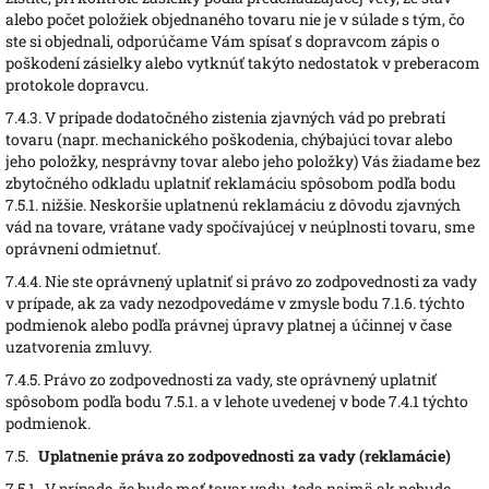
alebo počet položiek objednaného tovaru nie je v súlade s tým, čo
ste si objednali, odporúčame Vám spísať s dopravcom zápis o
poškodení zásielky alebo vytknúť takýto nedostatok v preberacom
protokole dopravcu.
7.4.3.
V prípade dodatočného zistenia zjavných vád po prebratí
tovaru (napr. mechanického poškodenia, chýbajúci tovar alebo
jeho položky, nesprávny tovar alebo jeho položky) Vás žiadame bez
zbytočného odkladu uplatniť reklamáciu spôsobom podľa bodu
7.5.1. nižšie. Neskoršie uplatnenú reklamáciu z dôvodu zjavných
vád na tovare, vrátane vady spočívajúcej v neúplnosti tovaru, sme
oprávnení odmietnuť.
7.4.4.
Nie ste oprávnený uplatniť si právo zo zodpovednosti za vady
v prípade, ak za vady nezodpovedáme v zmysle bodu 7.1.6. týchto
podmienok alebo podľa právnej úpravy platnej a účinnej v čase
uzatvorenia zmluvy.
7.4.5.
Právo zo zodpovednosti za vady, ste oprávnený uplatniť
spôsobom podľa bodu 7.5.1. a v lehote uvedenej v bode 7.4.1 týchto
podmienok.
7.5.
Uplatnenie práva zo zodpovednosti za vady (reklamácie)
7.5.1.
V prípade, že bude mať tovar vadu, teda najmä ak nebude