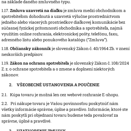
na základe daného zmluvného typu.
1.17.
Zmluva uzavretá na diaľku
je zmluva medzi obchodníkom a
spotrebiteľom dohodnutá a uzavretá výlučne prostredníctvom
jedného alebo viacerých prostriedkov diaľkovej komunikácie bez
súčasnej fyzickej prítomnosti obchodníka a spotrebiteľa, najmä
využitím online rozhrania, elektronickej pošty, telefónu, faxu,
adresného listu alebo ponukového katalógu (“Zmluva“).
1.18.
Občiansky zákonník
je slovenský Zákon č. 40/1964 Zb. v znení
neskorších predpisov.
1.19.
Zákon na ochranu spotrebiteľa
je slovenský Zákon č. 108/2024
Z. z. o ochrane spotrebiteľa a o zmene a doplnení niektorých
zákonov.
VŠEOBECNÉ USTANOVENIA A POUČENIE
2.1.
Kúpa tovaru je možná len cez webové rozhranie E-shopu.
2.2.
Pri nákupe tovaru je Vašou povinnosťou poskytnúť nám
všetky informácie správne, úplne a pravdivo. Informácie, ktoré ste
nám poskytli pri objednaní tovaru budeme teda považovať za
správne, úplné a pravdivé.
UZATVORENIE ZMLUVY