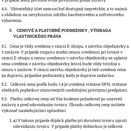
4.6.
Užívateľský účet nemusí byť dostupný nepretržite, a to najmä
s ohľadom na nevyhnutnú údržbu hardvérového a softvérového
vybavenia.
CENOVÉ A PLATOBNÉ PODMIENKY
, VÝHRADA
VLASTNICKÉHO PRÁVA
5.1.
Cena je vždy uvedená v rámci E-shopu, v návrhu objednávky a
v zmluve. V prípade rozporu medzi cenou uvedenou pri tovare v
rámci E-shopu a cenou uvedenou v návrhu objednávky sa uplatní
cena uvedená v návrhu objednávky, ktorá bude vždy totožná s
cenou v zmluve. V rámci návrhu objednávky je tiež uvedená cena
za dopravu, prípadne podmienky, kedy je doprava zadarmo.
5.2.
Celková cena podľa bodu 1.4 je uvedená vrátane DPH, vrátane
všetkých poplatkov stanovených osobitnými právnymi predpismi.
5.3.
Platbu celkovej ceny od Vás budeme požadovať po uzavretí
zmluvy a pred odovzdaním tovaru. Úhradu celkovej ceny môžete
vykonať nasledujúcimi spôsobmi:
a)
V takom prípade dôjde k platbe pri doručení tovaru oproti
odovzdaniu tovaru. V prípade platby dobierkou je celková