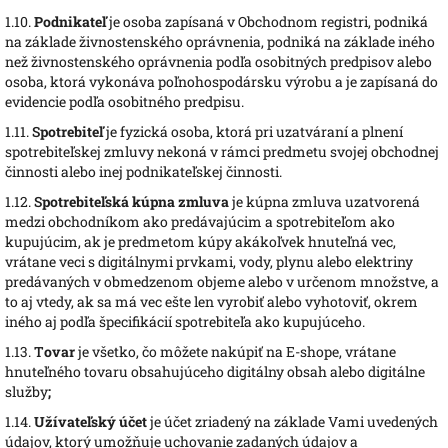
1.10.
Podnikateľ
je osoba zapísaná v Obchodnom registri, podniká
na základe živnostenského oprávnenia, podniká na základe iného
než živnostenského oprávnenia podľa osobitných predpisov alebo
osoba, ktorá vykonáva poľnohospodársku výrobu a je zapísaná do
evidencie podľa osobitného predpisu.
1.11.
S
potrebiteľ
je fyzická osoba, ktorá pri uzatváraní a plnení
spotrebiteľskej zmluvy nekoná v rámci predmetu svojej obchodnej
činnosti alebo inej podnikateľskej činnosti.
1.12.
S
potrebiteľská kúpna zmluva
je kúpna zmluva uzatvorená
medzi obchodníkom ako predávajúcim a spotrebiteľom ako
kupujúcim, ak je predmetom kúpy akákoľvek hnuteľná vec,
vrátane veci s digitálnymi prvkami, vody, plynu alebo elektriny
predávaných v obmedzenom objeme alebo v určenom množstve, a
to aj vtedy, ak sa má vec ešte len vyrobiť alebo vyhotoviť, okrem
iného aj podľa špecifikácií spotrebiteľa ako kupujúceho.
1.13.
T
ovar
je všetko, čo môžete nakúpiť na E-shope, vrátane
hnuteľného tovaru obsahujúceho digitálny obsah alebo digitálne
služby
;
1.14.
Užívateľský účet
je účet zriadený na základe Vami uvedených
údajov, ktorý umožňuje uchovanie zadaných údajov a