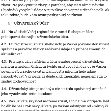
zľavu. Pre poskytnutie zľavy je potrebné, aby ste v rámci návrhu
Objednávky vyplnili údaje o tejto zľave do vopred určeného poľa. Ak
tak urobíte, bude Vám tovar poskytnutý so zľavou.
UŽIVATEĽSKÝ ÚČET
4.1.
Na základe Vašej registrácie v rámci E-shopu môžete
pristupovať do svojho užívateľského účtu.
4.2.
Pri registrácii užívateľského účtu je Vašou povinnosťou uviesť
správne a pravdivo všetky zadávané údaje a v prípade zmeny ich
aktualizovať.
4.3.
Prístup k užívateľskému účtu je zabezpečený užívateľským
menom a heslom. Ohľadom týchto prístupových údajov je Vašou
povinnosťou zachovávať mlčanlivosť a nikomu tieto údaje
neposkytovať. V prípade, že dôjde k ich zneužitiu, nenesieme za to
žiadnu zodpovednosť.
4.4.
Užívateľský účet je osobný a nie ste teda oprávnený umožniť
jeho využívanie tretími osobami.
4.5.
Váš užívateľský účet môžeme zrušiť, a to najmä v prípade, keď
ho dlhšie než
1 rok
nevyužívate, po Vašom odstúpení od Zmluvy či
v prípade, kedy porušíte svoje povinnosti podľa zmluvy.