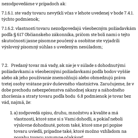
nezodpovedáme v prípadoch ak:
7.1.6.1.
ste vady tovaru nevytkli včas v lehote uvedenej v bode 7.4.1.
týchto podmienok;
7.1.6.2.
vlastnosti tovaru nezodpovedajú všeobecným požiadavkám
podľa § 617 Občianskeho zákonníka, pričom ste boli nami o tejto
skutočnosti jasne písomne poučený a osobitne ste vyjadrili
výslovný písomný súhlas s uvedeným nesúladom;
7.2.
Predaný tovar má vady, ak nie je v súlade s dohodnutými
požiadavkami a všeobecnými požiadavkami podľa bodov vyššie
alebo ak jeho používanie znemožňujú alebo obmedzujú práva
tretej osoby vrátane práv duševného vlastníctva. Zaručujeme, že v
dobe prechodu nebezpečenstva náhodnej skazy a náhodného
zhoršenia a straty tovaru podľa bodu 6.8 podmienok je tovar bez
vád, najmä, že:
a)
zodpovedá opisu, druhu, množstvu a kvalite a má
vlastnosti, ktoré sme si s Vami dohodli, a pokiaľ neboli
výslovne dohodnuté, potom také, ktoré sme pri popise
tovaru uviedli, prípadne také, ktoré možno vzhľadom na
povahu tovaru rozumne očakávať;