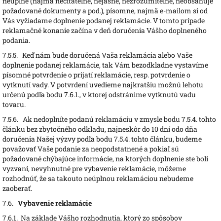
neúplné (najmä nečitateľné, nejasné, nezrozumiteľné, neobsahuje
požadované dokumenty a pod.), písomne, najmä e-mailom si od
Vás vyžiadame doplnenie podanej reklamácie. V tomto prípade
reklamačné konanie začína v deň doručenia Vášho doplneného
podania.
7.5.5.
Keď nám bude doručená Vaša reklamácia alebo Vaše
doplnenie podanej reklamácie, tak Vám bezodkladne vystavíme
písomné potvrdenie o prijatí reklamácie, resp. potvrdenie o
vytknutí vady. V potvrdení uvedieme najkratšiu možnú lehotu
určenú podľa bodu 7.6.1., v ktorej odstránime vytknutú vadu
tovaru.
7.5.6.
Ak nedoplníte podanú reklamáciu v zmysle bodu 7.5.4. tohto
článku bez zbytočného odkladu, najneskôr do 10 dní odo dňa
doručenia Našej výzvy podľa bodu 7.5.4. tohto článku, budeme
považovať Vaše podanie za neopodstatnené a pokiaľ sú
požadované chýbajúce informácie, na ktorých doplnenie ste boli
vyzvaní, nevyhnutné pre vybavenie reklamácie, môžeme
rozhodnúť, že sa takouto neúplnou reklamáciou nebudeme
zaoberať.
7.6.
Vybavenie reklamácie
7.6.1.
Na základe Vášho rozhodnutia, ktorý zo spôsobov