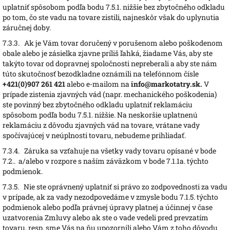
uplatniť spôsobom podľa bodu 7.5.1. nižšie bez zbytočného odkladu
po tom, čo ste vadu na tovare zistili, najneskôr však do uplynutia
záručnej doby.
7.3.3.
Ak je Vám tovar doručený v porušenom alebo poškodenom
obale alebo je zásielka zjavne príliš ľahká, žiadame Vás, aby ste
takýto tovar od dopravnej spoločnosti nepreberali a aby ste nám
túto skutočnosť bezodkladne oznámili na telefónnom čísle
+421(0)907 261 421
alebo e-mailom na
info@markotatry.sk
.
V
prípade zistenia zjavných vád (napr. mechanického poškodenia)
ste povinný bez zbytočného odkladu uplatniť reklamáciu
spôsobom podľa bodu 7.5.1. nižšie. Na neskoršie uplatnenú
reklamáciu z dôvodu zjavných vád na tovare, vrátane vady
spočívajúcej v neúplnosti tovaru, nebudeme prihliadať.
7.3.4.
Záruka sa vzťahuje na všetky vady tovaru opísané v bode
7.2.. a/alebo v rozpore s naším záväzkom v bode 7.1.1a. týchto
podmienok.
7.3.5.
Nie ste oprávnený uplatniť si právo zo zodpovednosti za vadu
v prípade, ak za vady nezodpovedáme v zmysle bodu 7.1.5. týchto
podmienok alebo podľa právnej úpravy platnej a účinnej v čase
uzatvorenia Zmluvy alebo ak ste o vade vedeli pred prevzatím
tovaru, resp. sme Vás na ňu upozornili alebo Vám z toho dôvodu