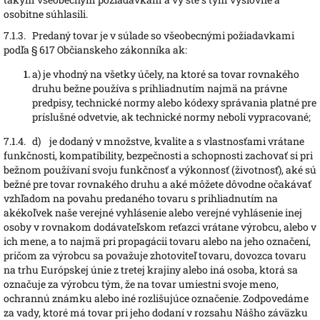
osobitne súhlasili.
7.1.3.
Predaný tovar je v súlade so všeobecnými požiadavkami
podľa § 617 Občianskeho zákonníka ak:
a)
je vhodný na všetky účely, na ktoré sa tovar rovnakého
druhu bežne používa s prihliadnutím najmä na právne
predpisy, technické normy alebo kódexy správania platné pre
príslušné odvetvie, ak technické normy neboli vypracované
;
7.1.4.
d) je dodaný v množstve, kvalite a s vlastnosťami vrátane
funkčnosti, kompatibility, bezpečnosti a schopnosti zachovať si pri
bežnom používaní svoju funkčnosť a výkonnosť (životnosť), aké sú
bežné pre tovar rovnakého druhu a aké môžete dôvodne očakávať
vzhľadom na povahu predaného tovaru s prihliadnutím na
akékoľvek naše verejné vyhlásenie alebo verejné vyhlásenie inej
osoby v rovnakom dodávateľskom reťazci vrátane výrobcu, alebo v
ich mene, a to najmä pri propagácii tovaru alebo na jeho označení,
pričom za výrobcu sa považuje zhotoviteľ tovaru, dovozca tovaru
na trhu Európskej únie z tretej krajiny alebo iná osoba, ktorá sa
označuje za výrobcu tým, že na tovar umiestni svoje meno,
ochrannú známku alebo iné rozlišujúce označenie. Zodpovedáme
za vady, ktoré má tovar pri jeho dodaní v rozsahu Nášho záväzku