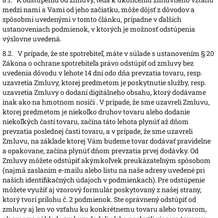
medzi nami a Vami od jeho začiatku, môže dôjsť z dôvodov a
spôsobmi uvedenými v tomto článku, prípadne v ďalších
ustanoveniach podmienok, v ktorých je možnosť odstúpenia
výslovne uvedená.
8.2.
V prípade, že ste spotrebiteľ, máte v súlade s ustanovením § 20
Zákona o ochrane spotrebiteľa právo odstúpiť od zmluvy bez
uvedenia dôvodu v lehote 14 dní odo dňa prevzatia tovaru, resp.
uzavretia Zmluvy, ktorej predmetom je poskytnutie služby, resp.
uzavretia Zmluvy o dodaní digitálneho obsahu, ktorý dodávame
inak ako na hmotnom nosiči . V prípade, že sme uzavreli Zmluvu,
ktorej predmetom je niekoľko druhov tovaru alebo dodanie
niekoľkých častí tovaru, začína táto lehota plynúť až dňom
prevzatia poslednej časti tovaru, a v prípade, že sme uzavreli
Zmluvu, na základe ktorej Vám budeme tovar dodávať pravidelne
a opakovane, začína plynúť dňom prevzatia prvej dodávky. Od
Zmluvy môžete odstúpiť akýmkoľvek preukázateľným spôsobom
(najmä zaslaním e-mailu alebo listu na naše adresy uvedené pri
našich identifikačných údajoch v podmienkach). Pre odstúpenie
môžete využiť aj vzorový formulár poskytovaný z našej strany,
ktorý tvorí prílohu č. 2 podmienok. Ste oprávnený odstúpiť od
zmluvy aj len vo vzťahu ku konkrétnemu tovaru alebo tovarom,