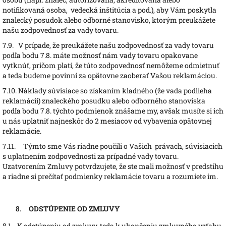
notifikovaná osoba, vedecká inštitúcia a pod.), aby Vám poskytla
znalecký posudok alebo odborné stanovisko, ktorým preukážete
našu zodpovednosť za vady tovaru.
7.9.
V prípade, že preukážete našu zodpovednosť za vady tovaru
podľa bodu 7.8. máte možnosť nám vady tovaru opakovane
vytknúť, pričom platí, že túto zodpovednosť nemôžeme odmietnuť
a teda budeme povinní za opätovne zaoberať Vašou reklamáciou.
7.10.
Náklady súvisiace so získaním kladného (že vada podlieha
reklamácii) znaleckého posudku alebo odborného stanoviska
podľa bodu 7.8. týchto podmienok znášame my, avšak musíte si ich
u nás uplatniť najneskôr do 2 mesiacov od vybavenia opätovnej
reklamácie.
7.11.
Týmto sme Vás riadne poučili o Vašich právach, súvisiacich
s uplatnením zodpovednosti za prípadné vady tovaru.
Uzatvorením Zmluvy potvrdzujete, že ste mali možnosť v predstihu
a riadne si prečítať podmienky reklamácie tovaru a rozumiete im.
ODSTÚPENIE OD ZMLUVY
8.1.
K odstúpeniu od zmluvy, teda k ukončeniu zmluvného vzťahu