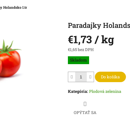
y Holandsko I.tr
Paradajky Holandsk
€1,73
/ kg
€1,65 bez DPH
Jednotková
Skladom
cena:
Do košíka
Kategória
:
Plodová zelenina
OPÝTAŤ SA