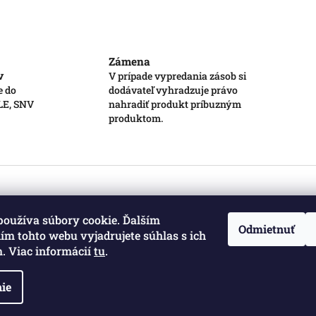
Zámena
v
V prípade vypredania zásob si
e do
dodávateľ vyhradzuje právo
 LE, SNV
nahradiť produkt príbuzným
produktom.
používa súbory cookie. Ďalším
Odmietnuť
m tohto webu vyjadrujete súhlas s ich
. Viac informácií
tu
.
ie
a vyhradené.
Upraviť nastavenie cookies