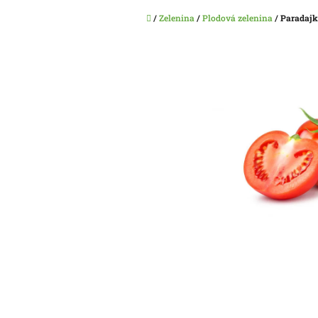
Domov
/
Zelenina
/
Plodová zelenina
/
Paradajk