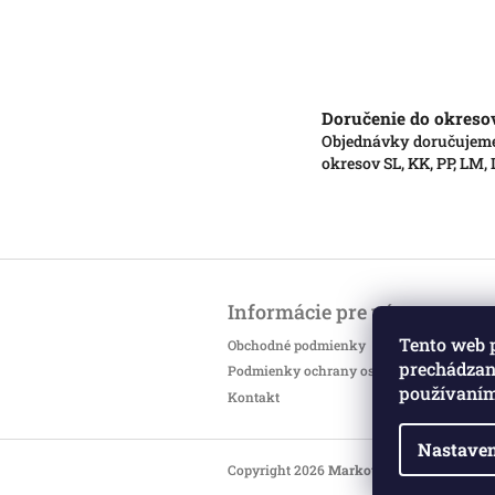
Doručenie do okreso
Objednávky doručujem
okresov SL, KK, PP, LM,
Z
á
Informácie pre vás
p
ä
Tento web 
Obchodné podmienky
t
prechádzaní
Podmienky ochrany osobných údajov
i
používaním
Kontakt
e
Nastaven
Copyright 2026
Markotatry
. Všetky práv