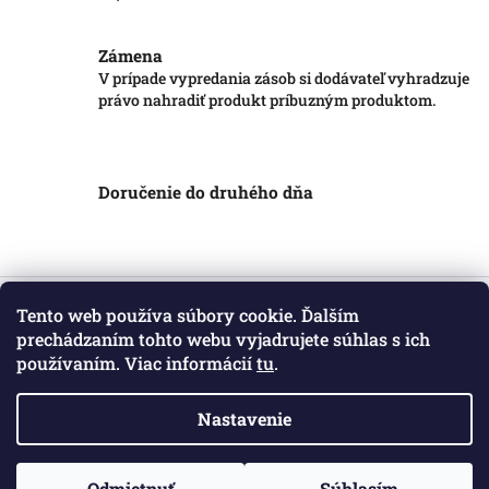
Zámena
V prípade vypredania zásob si dodávateľ vyhradzuje
právo nahradiť produkt príbuzným produktom.
Doručenie do druhého dňa
Z
á
Tento web používa súbory cookie. Ďalším
Informácie pre vás
p
prechádzaním tohto webu vyjadrujete súhlas s ich
ä
používaním. Viac informácií
tu
.
Obchodné podmienky
t
Podmienky ochrany osobných údajov
i
Kontakt
Nastavenie
e
Copyright 2026
Markotatry
. Všetky práva vyhradené.
Odmietnuť
Súhlasím
Vytvoril Shoptet