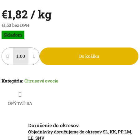
€1,82
/ kg
€1,53 bez DPH
Jednotková
Skladom
cena:
Do košíka
Kategória
:
Citrusové ovocie
OPÝTAŤ SA
Doručenie do okresov
Objednávky doručujeme do okresov SL, KK, PP, LM,
LE, SNV