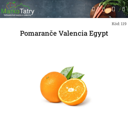
Prejsť
Nák
Hľadať
na
Prihlásen
obsah
koší
Kód:
119
Pomaranče Valencia Egypt