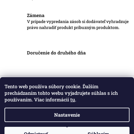
Zámena
V prípade vypredania zásob si dodávateľ vyhradzuje
právo nahradiť produkt príbuzným produktom.
Doručenie do druhého dňa
Z
á
Tento web používa súbory cookie. Ďalším
Informácie pre vás
p
prechádzaním tohto webu vyjadrujete súhlas s ich
ä
používaním. Viac informácií
tu
.
Obchodné podmienky
t
Podmienky ochrany osobných údajov
i
Kontakt
Nastavenie
e
Copyright 2026
Markotatry
. Všetky práva vyhradené.
Odmietnuť
Súhlasím
Vytvoril Shoptet