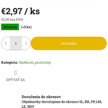
€2,97
/ ks
€2,50 bez DPH
Jednotková
Skladom
(>5 ks)
cena:
Do košíka
Kategória
:
Sladkosti, pochutiny
OPÝTAŤ SA
Doručenie do okresov
Objednávky doručujeme do okresov SL, KK, PP, LM,
LE, SNV