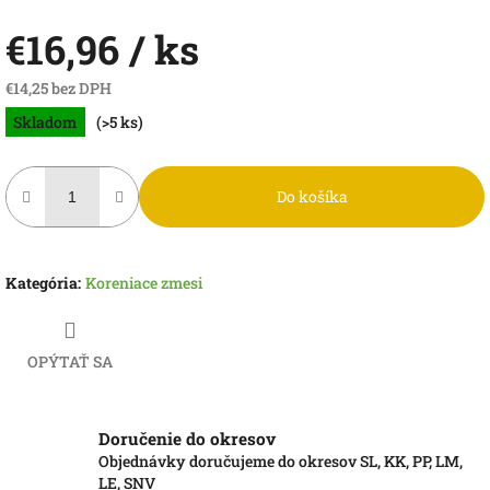
€16,96
/ ks
€14,25 bez DPH
Jednotková
Skladom
(>5 ks)
cena:
Do košíka
Kategória
:
Koreniace zmesi
OPÝTAŤ SA
Doručenie do okresov
Objednávky doručujeme do okresov SL, KK, PP, LM,
LE, SNV