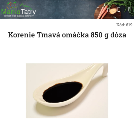
Prejsť
Nák
Hľadať
na
Prihlásen
obsah
koší
Kód:
619
Korenie Tmavá omáčka 850 g dóza