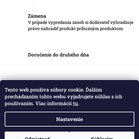
Zámena
V prípade vypredania zásob si dodávateľ vyhradzuje
právo nahradiť produkt príbuzným produktom.
Doručenie do druhého dňa
Z
á
Tento web používa súbory cookie. Ďalším
Informácie pre vás
p
prechádzaním tohto webu vyjadrujete súhlas s ich
ä
používaním. Viac informácií
tu
.
Obchodné podmienky
t
Podmienky ochrany osobných údajov
i
Kontakt
Nastavenie
e
Copyright 2026
Markotatry
. Všetky práva vyhradené.
Odmietnuť
Súhlasím
Vytvoril Shoptet