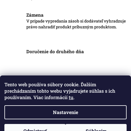
Zámena
V prípade vypredania zásob si dodávateľ vyhradzuje
právo nahradiť produkt príbuzným produktom.
Doručenie do druhého dňa
Z
á
Tento web používa súbory cookie. Ďalším
Informácie pre vás
p
prechádzaním tohto webu vyjadrujete súhlas s ich
ä
používaním. Viac informácií
tu
.
Obchodné podmienky
t
Podmienky ochrany osobných údajov
i
Kontakt
Nastavenie
e
Copyright 2026
Markotatry
. Všetky práva vyhradené.
Odmietnuť
Súhlasím
Vytvoril Shoptet