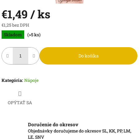
€1,49
/ ks
€1,25 bez DPH
Jednotková
Skladom
(>5 ks)
cena:
Do košíka
Kategória
:
Nápoje
OPÝTAŤ SA
Doručenie do okresov
Objednávky doručujeme do okresov SL, KK, PP, LM,
LE, SNV