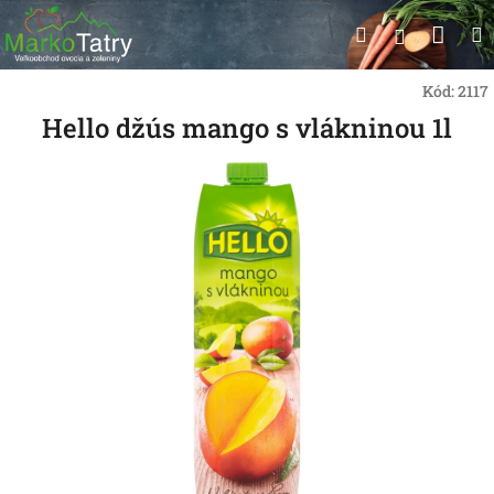
Prejsť
Nák
Hľadať
na
Prihlásen
obsah
koší
Kód:
2117
Hello džús mango s vlákninou 1l