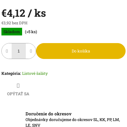
€4,12
/ ks
€3,92 bez DPH
Jednotková
Skladom
(>5 ks)
cena:
Do košíka
Kategória
:
Listové šaláty
OPÝTAŤ SA
Doručenie do okresov
Objednávky doručujeme do okresov SL, KK, PP, LM,
LE, SNV