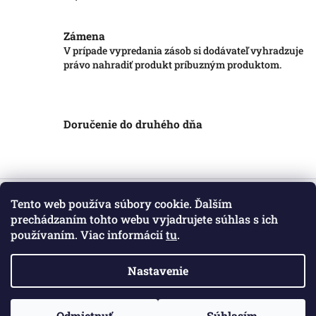
Zámena
V prípade vypredania zásob si dodávateľ vyhradzuje
právo nahradiť produkt príbuzným produktom.
Doručenie do druhého dňa
Z
á
Tento web používa súbory cookie. Ďalším
Informácie pre vás
p
prechádzaním tohto webu vyjadrujete súhlas s ich
ä
používaním. Viac informácií
tu
.
Obchodné podmienky
t
Podmienky ochrany osobných údajov
i
Kontakt
Nastavenie
e
Copyright 2026
Markotatry
. Všetky práva vyhradené.
Odmietnuť
Súhlasím
Vytvoril Shoptet