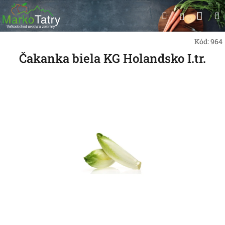
Prejsť
Nák
Hľadať
na
Prihlásen
obsah
koší
Kód:
964
Čakanka biela KG Holandsko I.tr.