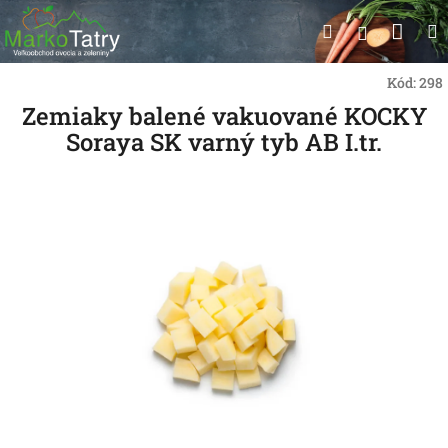
Prejsť
Nák
Hľadať
na
Prihlásen
obsah
koší
Kód:
298
Zemiaky balené vakuované KOCKY
Soraya SK varný tyb AB I.tr.