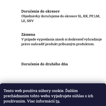
Doručenie do okresov
Objednávky doručujeme do okresov SL, KK, PP, LM,
LE, SNV
Zámena
V prípade vypredania zásob si dodávateľ vyhradzuje
právo nahradiť produkt príbuzným produktom.
Doručenie do druhého dňa
Z
á
Tento web používa súbory cookie. Ďalším
Informácie pre vás
p
prechádzaním tohto webu vyjadrujete súhlas s ich
ä
používaním. Viac informácií
tu
.
Obchodné podmienky
t