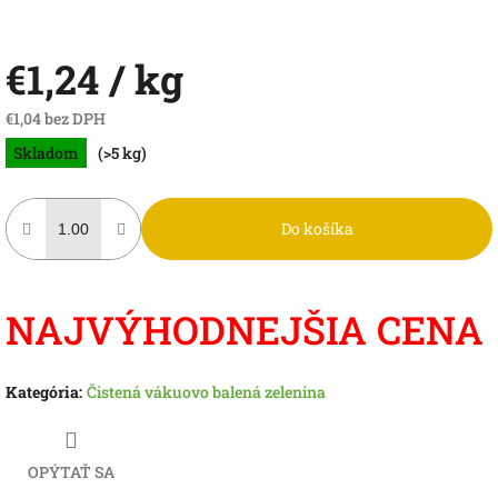
€1,24
/ kg
€1,04 bez DPH
Jednotková
Skladom
(>5 kg)
cena:
Do košíka
NAJVÝHODNEJŠIA CENA
Kategória
:
Čistená vákuovo balená zelenina
OPÝTAŤ SA