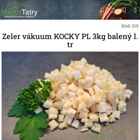
Prejsť
Nák
Hľadať
na
Prihlásen
obsah
koší
Kód:
319
Zeler vákuum KOCKY PL 3kg balený l.
tr