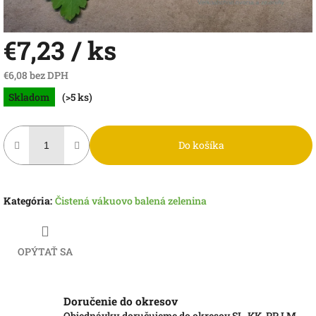
€7,23
/ ks
€6,08 bez DPH
Jednotková
Skladom
(>5 ks)
cena:
Do košíka
Kategória
:
Čistená vákuovo balená zelenina
OPÝTAŤ SA
Doručenie do okresov
Objednávky doručujeme do okresov SL, KK, PP, LM,