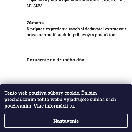
LE, SNV
Zámena
V prípade vypredania zásob si dodávateľ vyhradzuje
právo nahradiť produkt príbuzným produktom.
Doručenie do druhého dňa
Z
á
Tento web používa súbory cookie. Ďalším
Informácie pre vás
p
prechádzaním tohto webu vyjadrujete súhlas s ich
ä
používaním. Viac informácií
tu
.
Obchodné podmienky
t
Podmienky ochrany osobných údajov
i
Kontakt
Nastavenie
e