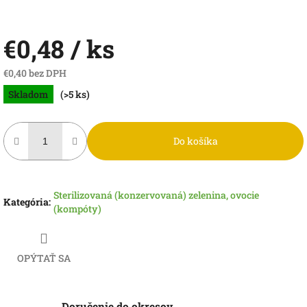
€0,48
/ ks
€0,40 bez DPH
Jednotková
Skladom
(>5 ks)
cena:
Do košíka
Sterilizovaná (konzervovaná) zelenina, ovocie
Kategória
:
(kompóty)
OPÝTAŤ SA
Doručenie do okresov