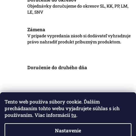
Objednávky doručujeme do okresov SL, KK, PP, LM,
LE, SNV
Zámena
V prípade vypredania zásob si dodávateľ vyhradzuje
právo nahradiť produkt príbuzným produktom.
Doručenie do druhého dňa
Z
á
Tento web používa súbory cookie. Ďalším
Informácie pre vás
p
prechádzaním tohto webu vyjadrujete súhlas s ich
ä
používaním. Viac informácií
tu
.
Obchodné podmienky
t
Podmienky ochrany osobných údajov
i
Kontakt
Nastavenie
e