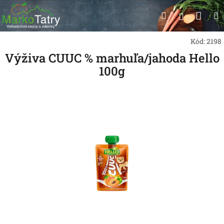
Prejsť
Nák
Hľadať
na
Prihlásen
obsah
koší
Kód:
2198
Výživa CUUC % marhuľa/jahoda Hello
100g