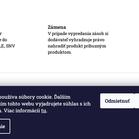
Zámena
v
V prípade vypredania zásob si
e do
dodávateľ vyhradzuje právo
 LE, SNV
nahradiť produkt príbuzným
produktom.
používa súbory cookie. Ďalším
Odmietnuť
m tohto webu vyjadrujete súhlas s ich
. Viac informácií
tu
.
ie
a vyhradené.
Upraviť nastavenie cookies