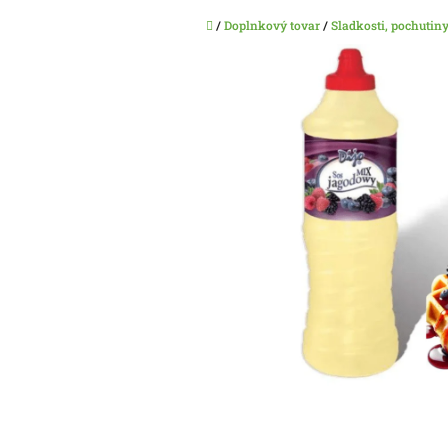
Domov
/
Doplnkový tovar
/
Sladkosti, pochutin