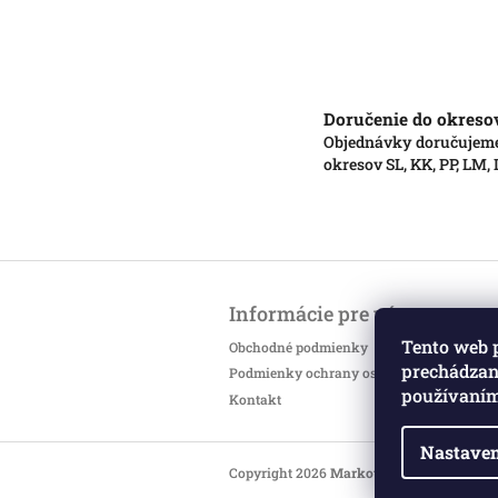
Doručenie do okreso
Objednávky doručujem
okresov SL, KK, PP, LM,
Z
á
Informácie pre vás
p
ä
Tento web 
Obchodné podmienky
t
prechádzaní
Podmienky ochrany osobných údajov
i
používaním
Kontakt
e
Nastaven
Copyright 2026
Markotatry
. Všetky práv