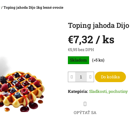
y
/
Toping jahoda Dijo 1kg lesné ovocie
Toping jahoda Dijo
€7,32
/ ks
€5,95 bez DPH
Jednotková
Skladom
(>5 ks)
cena:
Do košíka
Kategória
:
Sladkosti, pochutiny
OPÝTAŤ SA