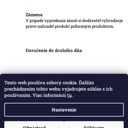
Zámena
V prípade vypredania zásob si dodávateľ vyhradzuje
právo nahradiť produkt príbuzným produktom.
Doručenie do druhého dňa
Z
á
Tento web používa súbory cookie. Ďalším
Informácie pre vás
p
prechádzaním tohto webu vyjadrujete súhlas s ich
ä
používaním. Viac informácií
tu
.
Obchodné podmienky
t
Podmienky ochrany osobných údajov
i
Kontakt
Nastavenie
e
Copyright 2026
Markotatry
. Všetky práva vyhradené.
Odmietnuť
Súhlasím
Vytvoril Shoptet