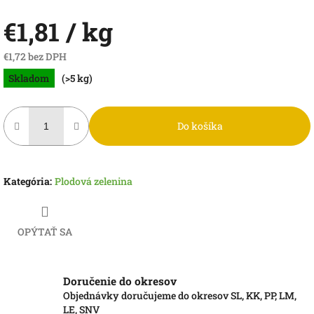
€1,81
/ kg
€1,72 bez DPH
Jednotková
Skladom
(>5 kg)
cena:
Do košíka
Kategória
:
Plodová zelenina
OPÝTAŤ SA
Doručenie do okresov
Objednávky doručujeme do okresov SL, KK, PP, LM,
LE, SNV