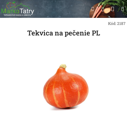
Prejsť
Nák
Hľadať
na
Prihlásen
obsah
koší
Kód:
2187
Tekvica na pečenie PL