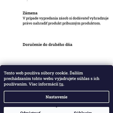
Zámena
V prípade vypredania zásob si dodávateľ vyhradzuje
právo nahradiť produkt príbuzným produktom.
Doručenie do druhého dňa
Z
á
Tento web používa súbory cookie. Ďalším
Informácie pre vás
p
prechádzaním tohto webu vyjadrujete súhlas s ich
ä
používaním. Viac informácií
tu
.
Obchodné podmienky
t
Podmienky ochrany osobných údajov
i
Kontakt
Nastavenie
e
Copyright 2026
Markotatry
. Všetky práva vyhradené.
Odmietnuť
Súhlasím
Vytvoril Shoptet