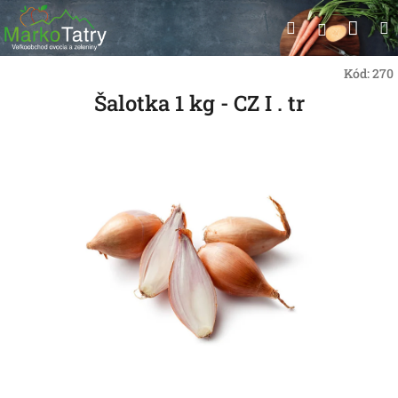
Prejsť
Nák
Hľadať
na
Prihlásen
obsah
koší
Kód:
270
Šalotka 1 kg - CZ I . tr