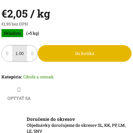
€2,05
/ kg
€1,95 bez DPH
Jednotková
Skladom
(>5 kg)
cena:
Do košíka
Kategória
:
Cibuľa a cesnak
OPÝTAŤ SA
Doručenie do okresov
Objednávky doručujeme do okresov SL, KK, PP, LM,
LE, SNV