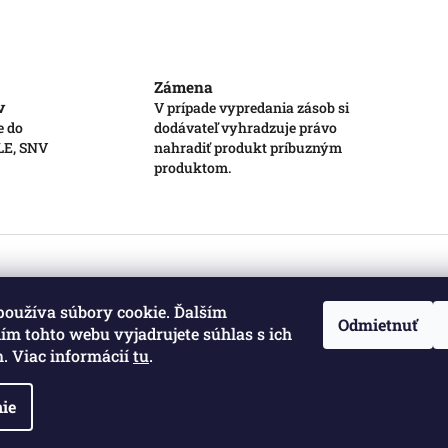
Zámena
v
V prípade vypredania zásob si
e do
dodávateľ vyhradzuje právo
 LE, SNV
nahradiť produkt príbuzným
produktom.
používa súbory cookie. Ďalším
Odmietnuť
m tohto webu vyjadrujete súhlas s ich
. Viac informácií
tu
.
ie
a vyhradené.
Upraviť nastavenie cookies