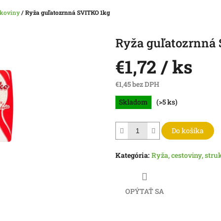
ukoviny
/
Ryža guľatozrnná SVITKO 1kg
Ryža guľatozrnná
€1,72
/ ks
€1,45 bez DPH
Jednotková
Skladom
(>5 ks)
cena:
Do košíka
Kategória
:
Ryža, cestoviny, stru
OPÝTAŤ SA