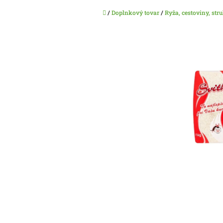
Domov
/
Doplnkový tovar
/
Ryža, cestoviny, str