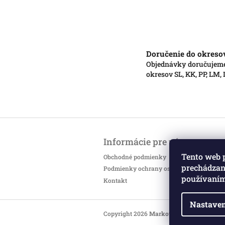
Doručenie do okreso
Objednávky doručujem
okresov SL, KK, PP, LM,
Z
á
Informácie pre vás
p
ä
Tento web 
Obchodné podmienky
t
prechádzaní
Podmienky ochrany osobných údajov
i
používaním
Kontakt
e
Nastaven
Copyright 2026
Markotatry
. Všetky práv