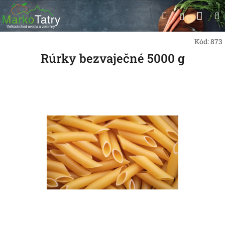
Prejsť
Nák
Hľadať
na
Prihlásen
obsah
koší
Kód:
873
Rúrky bezvaječné 5000 g