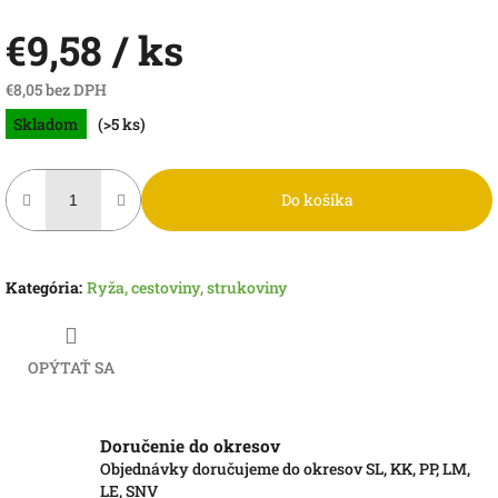
€9,58
/ ks
€8,05 bez DPH
Jednotková
Skladom
(>5 ks)
cena:
Do košíka
Kategória
:
Ryža, cestoviny, strukoviny
OPÝTAŤ SA
Doručenie do okresov
Objednávky doručujeme do okresov SL, KK, PP, LM,
LE, SNV