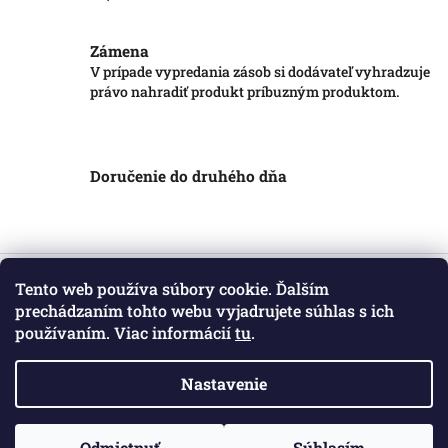
Zámena
V prípade vypredania zásob si dodávateľ vyhradzuje
právo nahradiť produkt príbuzným produktom.
Doručenie do druhého dňa
Z
á
Tento web používa súbory cookie. Ďalším
Informácie pre vás
p
prechádzaním tohto webu vyjadrujete súhlas s ich
ä
používaním. Viac informácií
tu
.
Obchodné podmienky
t
Podmienky ochrany osobných údajov
i
Kontakt
Nastavenie
e
Copyright 2026
Markotatry
. Všetky práva vyhradené.
Odmietnuť
Súhlasím
Vytvoril Shoptet