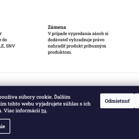
Zámena
v
V prípade vypredania zásob si
e do
dodávateľ vyhradzuje právo
 LE, SNV
nahradiť produkt príbuzným
produktom.
používa súbory cookie. Ďalším
Odmietnuť
m tohto webu vyjadrujete súhlas s ich
. Viac informácií
tu
.
ie
a vyhradené.
Upraviť nastavenie cookies