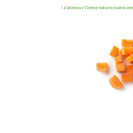
Domov
/
Zelenina
/
Čistená vákuovo balená zel