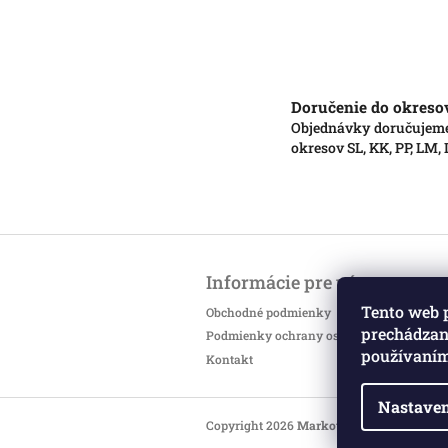
Doručenie do okreso
Objednávky doručujem
okresov SL, KK, PP, LM,
Z
á
Informácie pre vás
p
ä
Tento web 
Obchodné podmienky
t
prechádzaní
Podmienky ochrany osobných údajov
i
používaním
Kontakt
e
Nastaven
Copyright 2026
Markotatry
. Všetky práv