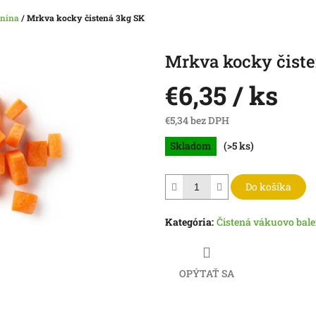
enina
/
Mrkva kocky čistená 3kg SK
Mrkva kocky čist
€6,35
/ ks
€5,34 bez DPH
Jednotková
Skladom
(>5 ks)
cena:
Do košíka
Kategória
:
Čistená vákuovo bale
OPÝTAŤ SA