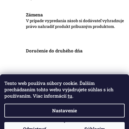
Zámena
V prípade vypredania zásob si dodávateľ vyhradzuje
právo nahradiť produkt príbuzným produktom.
Doručenie do druhého dňa
Z
á
Tento web používa súbory cookie. Ďalším
Informácie pre vás
p
prechádzaním tohto webu vyjadrujete súhlas s ich
ä
používaním. Viac informácií
tu
.
Obchodné podmienky
t
Podmienky ochrany osobných údajov
i
Kontakt
Nastavenie
e
Copyright 2026
Markotatry
. Všetky práva vyhradené.
Odmietnuť
Súhlasím
Vytvoril Shoptet