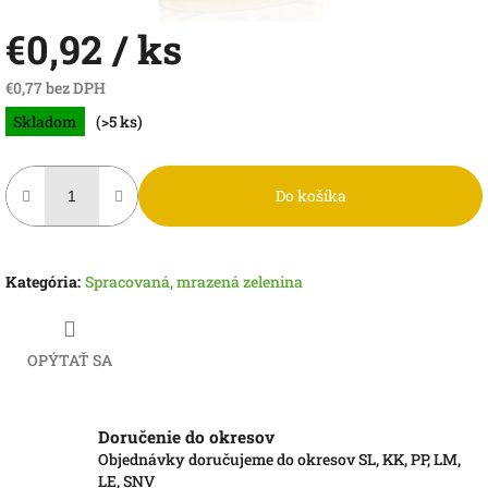
€0,92
/ ks
€0,77 bez DPH
Jednotková
Skladom
(>5 ks)
cena:
Do košíka
Kategória
:
Spracovaná, mrazená zelenina
OPÝTAŤ SA
Doručenie do okresov
Objednávky doručujeme do okresov SL, KK, PP, LM,
LE, SNV