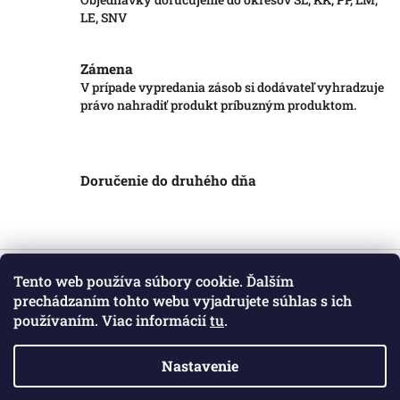
LE, SNV
Zámena
V prípade vypredania zásob si dodávateľ vyhradzuje
právo nahradiť produkt príbuzným produktom.
Doručenie do druhého dňa
Z
á
Tento web používa súbory cookie. Ďalším
Informácie pre vás
p
prechádzaním tohto webu vyjadrujete súhlas s ich
ä
používaním. Viac informácií
tu
.
Obchodné podmienky
t
Podmienky ochrany osobných údajov
i
Kontakt
Nastavenie
e