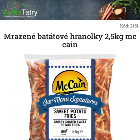
Prejsť
Nák
Hľadať
na
Prihlásen
obsah
koší
Kód:
2151
Mrazené batátové hranolky 2,5kg mc
cain