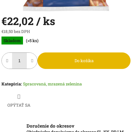
€22,02
/ ks
€18,50 bez DPH
Jednotková
Skladom
(>5 ks)
cena:
Do košíka
Kategória
:
Spracovaná, mrazená zelenina
OPÝTAŤ SA
Doručenie do okresov
Objednávky doručujeme do okresov SL, KK, PP, LM,