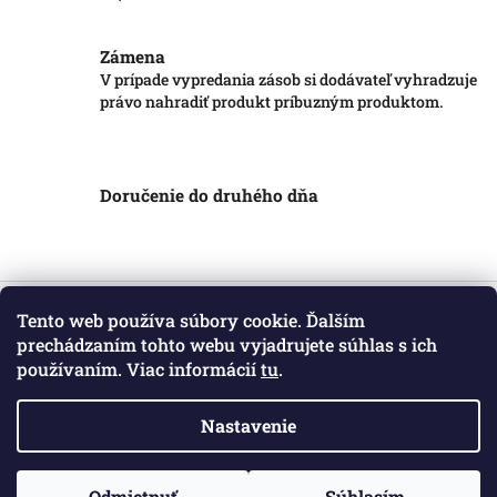
Zámena
V prípade vypredania zásob si dodávateľ vyhradzuje
právo nahradiť produkt príbuzným produktom.
Doručenie do druhého dňa
Z
á
Tento web používa súbory cookie. Ďalším
Informácie pre vás
p
prechádzaním tohto webu vyjadrujete súhlas s ich
ä
používaním. Viac informácií
tu
.
Obchodné podmienky
t
Podmienky ochrany osobných údajov
i
Kontakt
Nastavenie
e
Copyright 2026
Markotatry
. Všetky práva vyhradené.
Odmietnuť
Súhlasím
Vytvoril Shoptet