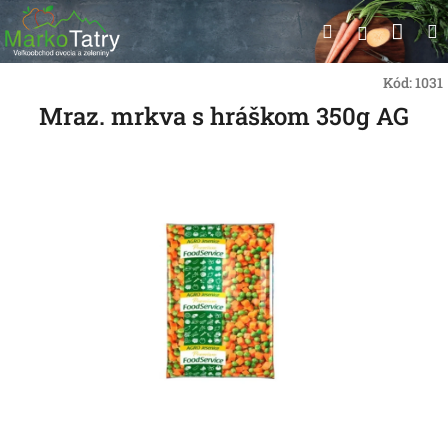
Prejsť
Nák
Hľadať
na
Prihlásen
obsah
koší
Kód:
1031
Mraz. mrkva s hráškom 350g AG