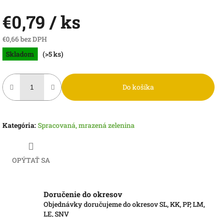
€0,79
/ ks
€0,66 bez DPH
Jednotková
Skladom
(>5 ks)
cena:
Do košíka
Kategória
:
Spracovaná, mrazená zelenina
OPÝTAŤ SA
Doručenie do okresov
Objednávky doručujeme do okresov SL, KK, PP, LM,
LE, SNV