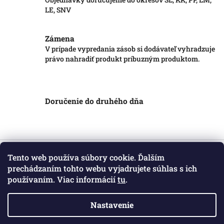
LE, SNV
Zámena
V prípade vypredania zásob si dodávateľ vyhradzuje
právo nahradiť produkt príbuzným produktom.
Doručenie do druhého dňa
Z
á
Tento web používa súbory cookie. Ďalším
Informácie pre vás
p
prechádzaním tohto webu vyjadrujete súhlas s ich
ä
používaním. Viac informácií
tu
.
Obchodné podmienky
t
Podmienky ochrany osobných údajov
i
Kontakt
Nastavenie
e