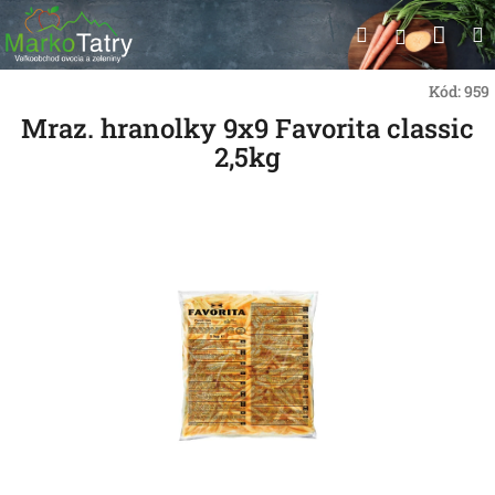
Prejsť
Nák
Hľadať
na
Prihlásen
obsah
koší
Kód:
959
Mraz. hranolky 9x9 Favorita classic
2,5kg