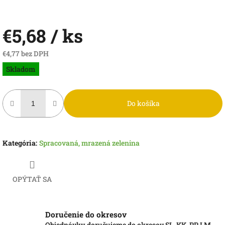
€5,68
/ ks
€4,77 bez DPH
Jednotková
Skladom
cena:
Do košíka
Kategória
:
Spracovaná, mrazená zelenina
OPÝTAŤ SA
Doručenie do okresov
Objednávky doručujeme do okresov SL, KK, PP, LM,