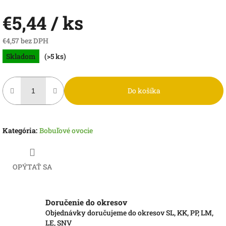
€5,44
/ ks
€4,57 bez DPH
Jednotková
Skladom
(>5 ks)
cena:
Do košíka
Kategória
:
Bobuľové ovocie
OPÝTAŤ SA
Doručenie do okresov
Objednávky doručujeme do okresov SL, KK, PP, LM,
LE, SNV