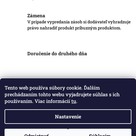
Zámena
V prípade vypredania zásob si dodávateľ vyhradzuje
právo nahradiť produkt príbuzným produktom.
Doručenie do druhého dňa
Z
á
Tento web používa súbory cookie. Ďalším
Informácie pre vás
p
prechádzaním tohto webu vyjadrujete súhlas s ich
ä
používaním. Viac informácií
tu
.
Obchodné podmienky
t
Podmienky ochrany osobných údajov
i
Kontakt
Nastavenie
e
Copyright 2026
Markotatry
. Všetky práva vyhradené.
Odmietnuť
Súhlasím
Vytvoril Shoptet