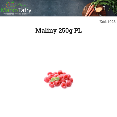
Prejsť
Nák
Hľadať
na
Prihlásen
obsah
koší
Kód:
1028
Maliny 250g PL