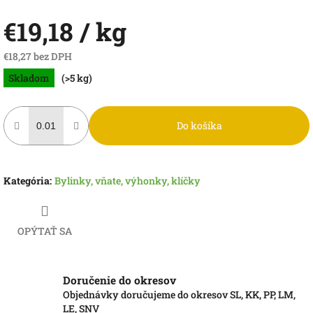
€19,18
/ kg
€18,27 bez DPH
Jednotková
Skladom
(>5 kg)
cena:
Do košíka
Kategória
:
Bylinky, vňate, výhonky, klíčky
OPÝTAŤ SA
Doručenie do okresov
Objednávky doručujeme do okresov SL, KK, PP, LM,
LE, SNV