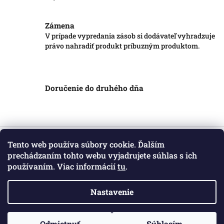
Zámena
V prípade vypredania zásob si dodávateľ vyhradzuje
právo nahradiť produkt príbuzným produktom.
Doručenie do druhého dňa
Z
á
Tento web používa súbory cookie. Ďalším
Informácie pre vás
p
prechádzaním tohto webu vyjadrujete súhlas s ich
ä
používaním. Viac informácií
tu
.
Obchodné podmienky
t
Podmienky ochrany osobných údajov
i
Kontakt
Nastavenie
e
Copyright 2026
Markotatry
. Všetky práva vyhradené.
Odmietnuť
Súhlasím
Vytvoril Shoptet