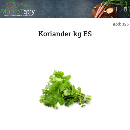
Prejsť
Nák
Hľadať
na
Prihlásen
obsah
koší
Kód:
325
Koriander kg ES