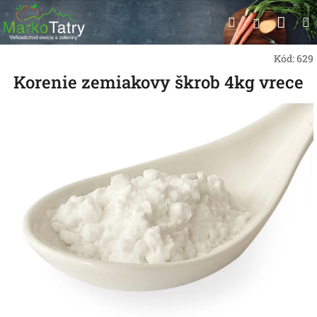
Prejsť
Nák
Hľadať
na
Prihlásen
obsah
koší
Kód:
629
Korenie zemiakovy škrob 4kg vrece