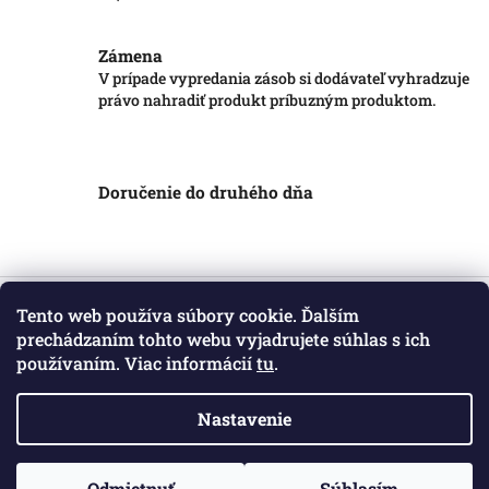
Zámena
V prípade vypredania zásob si dodávateľ vyhradzuje
právo nahradiť produkt príbuzným produktom.
Doručenie do druhého dňa
Z
á
Tento web používa súbory cookie. Ďalším
Informácie pre vás
p
prechádzaním tohto webu vyjadrujete súhlas s ich
ä
používaním. Viac informácií
tu
.
Obchodné podmienky
t
Podmienky ochrany osobných údajov
i
Kontakt
Nastavenie
e
Copyright 2026
Markotatry
. Všetky práva vyhradené.
Odmietnuť
Súhlasím
Vytvoril Shoptet