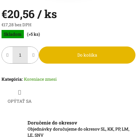
€20,56
/ ks
€17,28 bez DPH
Jednotková
Skladom
(>5 ks)
cena:
Do košíka
Kategória
:
Koreniace zmesi
OPÝTAŤ SA
Doručenie do okresov
Objednávky doručujeme do okresov SL, KK, PP, LM,
LE, SNV