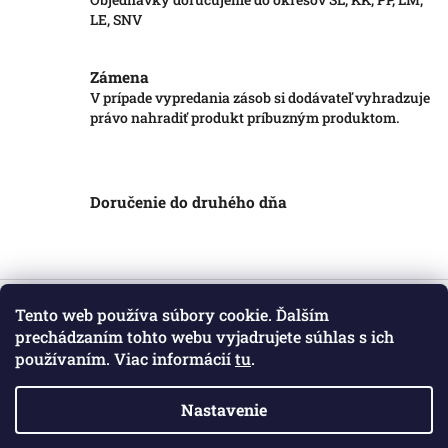
LE, SNV
Zámena
V prípade vypredania zásob si dodávateľ vyhradzuje
právo nahradiť produkt príbuzným produktom.
Doručenie do druhého dňa
Z
á
Tento web používa súbory cookie. Ďalším
Informácie pre vás
p
prechádzaním tohto webu vyjadrujete súhlas s ich
ä
používaním. Viac informácií
tu
.
Obchodné podmienky
t
Podmienky ochrany osobných údajov
i
Kontakt
Nastavenie
e