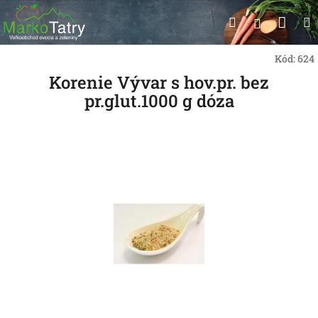
Prejsť
Nák
Hľadať
na
Prihlásen
obsah
koší
Kód:
624
Korenie Vývar s hov.pr. bez
pr.glut.1000 g dóza