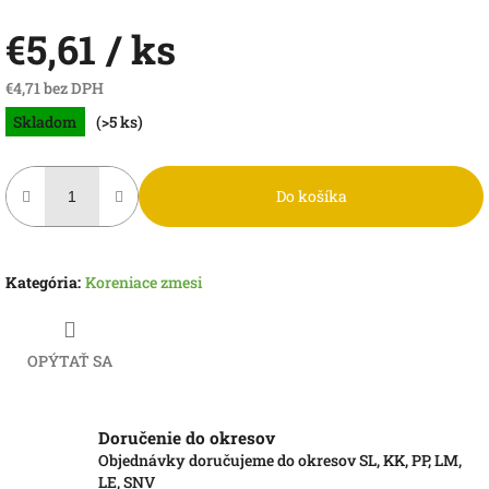
€5,61
/ ks
€4,71 bez DPH
Jednotková
Skladom
(>5 ks)
cena:
Do košíka
Kategória
:
Koreniace zmesi
OPÝTAŤ SA
Doručenie do okresov
Objednávky doručujeme do okresov SL, KK, PP, LM,
LE, SNV