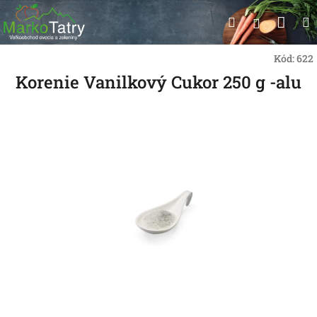
Prejsť
Nák
Hľadať
na
Prihlásen
obsah
koší
Kód:
622
Korenie Vanilkový Cukor 250 g -alu