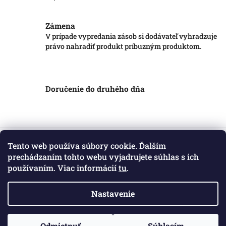
Zámena
V prípade vypredania zásob si dodávateľ vyhradzuje
právo nahradiť produkt príbuzným produktom.
Doručenie do druhého dňa
Z
á
Tento web používa súbory cookie. Ďalším
Informácie pre vás
p
prechádzaním tohto webu vyjadrujete súhlas s ich
ä
používaním. Viac informácií
tu
.
Obchodné podmienky
t
Podmienky ochrany osobných údajov
i
Kontakt
Nastavenie
e
Copyright 2026
Markotatry
. Všetky práva vyhradené.
Odmietnuť
Súhlasím
Vytvoril Shoptet