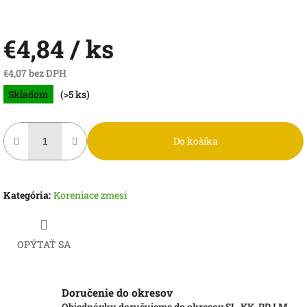
€4,84
/ ks
€4,07 bez DPH
Jednotková
Skladom
(>5 ks)
cena:
Do košíka
Kategória
:
Koreniace zmesi
OPÝTAŤ SA
Doručenie do okresov
Objednávky doručujeme do okresov SL, KK, PP, LM,