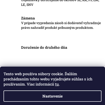
LE, SNV
Zámena
V prípade vypredania zásob si dodávateľ vyhradzuje
právo nahradiť produkt príbuzným produktom.
Doručenie do druhého dňa
Z
á
Tento web používa súbory cookie. Ďalším
Informácie pre vás
p
prechádzaním tohto webu vyjadrujete súhlas s ich
ä
používaním. Viac informácií
tu
.
Obchodné podmienky
t
Podmienky ochrany osobných údajov
i
Kontakt
Nastavenie
e