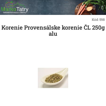
Prejsť
Nák
Hľadať
na
Prihlásen
obsah
koší
Kód:
598
Korenie Provensálske korenie ČL 250g
alu