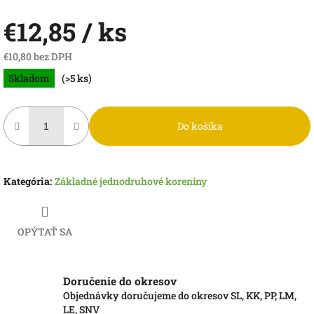
€12,85
/ ks
€10,80 bez DPH
Jednotková
Skladom
(>5 ks)
cena:
Do košíka
Kategória
:
Základné jednodruhové koreniny
OPÝTAŤ SA
Doručenie do okresov
Objednávky doručujeme do okresov SL, KK, PP, LM,
LE, SNV