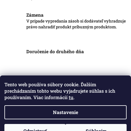
Zámena
V prípade vypredania zásob si dodávateľ vyhradzuje
právo nahradiť produkt príbuzným produktom.
Doručenie do druhého dňa
Z
á
Tento web používa súbory cookie. Ďalším
Informácie pre vás
p
prechádzaním tohto webu vyjadrujete súhlas s ich
ä
používaním. Viac informácií
tu
.
Obchodné podmienky
t
Podmienky ochrany osobných údajov
i
Kontakt
Nastavenie
e
Copyright 2026
Markotatry
. Všetky práva vyhradené.
Odmietnuť
Súhlasím
Vytvoril Shoptet