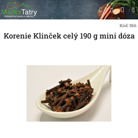
Prejsť
Nák
Hľadať
na
Prihlásen
obsah
koší
Kód:
566
Korenie Klinček celý 190 g mini dóza