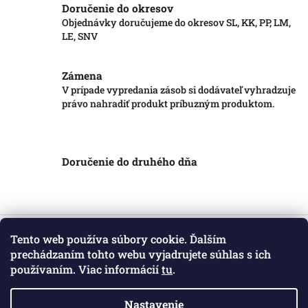
Doručenie do okresov
Objednávky doručujeme do okresov SL, KK, PP, LM,
LE, SNV
Zámena
V prípade vypredania zásob si dodávateľ vyhradzuje
právo nahradiť produkt príbuzným produktom.
Doručenie do druhého dňa
Z
á
Tento web používa súbory cookie. Ďalším
Informácie pre vás
p
prechádzaním tohto webu vyjadrujete súhlas s ich
ä
používaním. Viac informácií
tu
.
Obchodné podmienky
t
Podmienky ochrany osobných údajov
i
Kontakt
Nastavenie