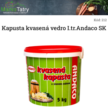
Prejsť
Nák
Hľadať
na
Prihlásen
obsah
koší
Kód:
212
Kapusta kvasená vedro I.tr.Andaco SK