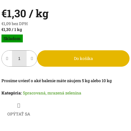
€1,30
/ kg
€1,09 bez DPH
Jednotková
€1,30 / 1 kg
cena:
Skladom
Do košíka
Prosíme uviesť o aké balenie máte záujem 5 kg alebo 10 kg
Kategória
:
Spracovaná, mrazená zelenina
OPÝTAŤ SA