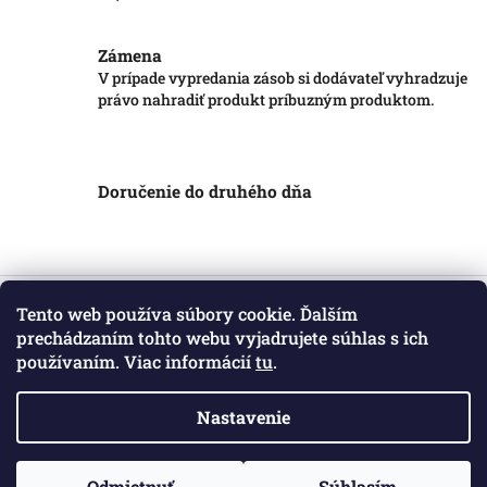
Zámena
V prípade vypredania zásob si dodávateľ vyhradzuje
právo nahradiť produkt príbuzným produktom.
Doručenie do druhého dňa
Z
á
Tento web používa súbory cookie. Ďalším
Informácie pre vás
p
prechádzaním tohto webu vyjadrujete súhlas s ich
ä
používaním. Viac informácií
tu
.
Obchodné podmienky
t
Podmienky ochrany osobných údajov
i
Kontakt
Nastavenie
e
Copyright 2026
Markotatry
. Všetky práva vyhradené.
Odmietnuť
Súhlasím
Vytvoril Shoptet