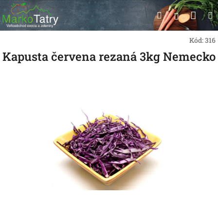
Prejsť
Nák
Hľadať
na
Prihlásen
obsah
koší
Kód:
316
Kapusta červena rezaná 3kg Nemecko