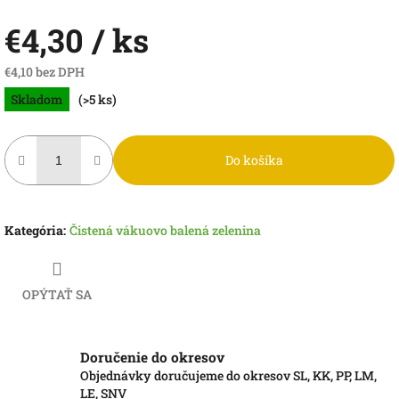
€4,30
/ ks
€4,10 bez DPH
Jednotková
Skladom
(>5 ks)
cena:
Do košíka
Kategória
:
Čistená vákuovo balená zelenina
OPÝTAŤ SA
Doručenie do okresov
Objednávky doručujeme do okresov SL, KK, PP, LM,
LE, SNV