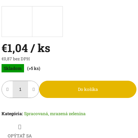
€1,04
/ ks
€0,87 bez DPH
Jednotková
Skladom
(>5 ks)
cena:
Do košíka
Kategória
:
Spracovaná, mrazená zelenina
OPÝTAŤ SA