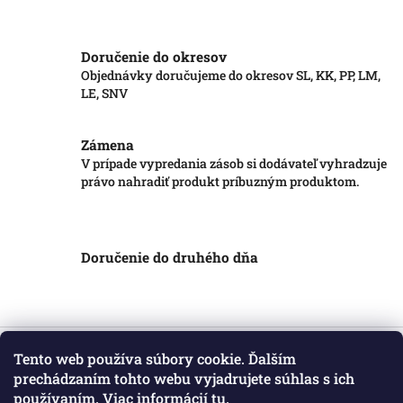
Doručenie do okresov
Objednávky doručujeme do okresov SL, KK, PP, LM,
LE, SNV
Zámena
V prípade vypredania zásob si dodávateľ vyhradzuje
právo nahradiť produkt príbuzným produktom.
Doručenie do druhého dňa
Z
á
Tento web používa súbory cookie. Ďalším
Informácie pre vás
p
prechádzaním tohto webu vyjadrujete súhlas s ich
ä
používaním. Viac informácií
tu
.
Obchodné podmienky