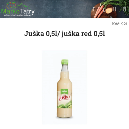
Prejsť
Nák
Hľadať
na
Prihlásen
obsah
koší
Kód:
921
Juška 0,5l/ juška red 0,5l