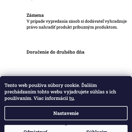
Zámena
V prípade vypredania zásob si dodávateľ vyhradzuje
právo nahradiť produkt príbuzným produktom.
Doručenie do druhého dňa
Z
á
Tento web používa súbory cookie. Ďalším
Informácie pre vás
p
prechádzaním tohto webu vyjadrujete súhlas s ich
ä
používaním. Viac informácií
tu
.
Obchodné podmienky
t
Podmienky ochrany osobných údajov
i
Kontakt
Nastavenie
e
Copyright 2026
Markotatry
. Všetky práva vyhradené.
Odmietnuť
Súhlasím
Vytvoril Shoptet