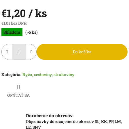
€1,20
/ ks
€1,01 bez DPH
Jednotková
Skladom
(>5 ks)
cena:
Do košíka
Kategória
:
Ryža, cestoviny, strukoviny
OPÝTAŤ SA
Doručenie do okresov
Objednávky doručujeme do okresov SL, KK, PP, LM,
LE, SNV