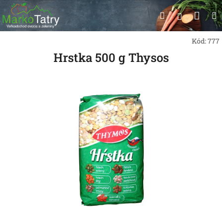
Prejsť
Nák
Hľadať
na
Prihlásen
obsah
koší
Kód:
777
Hrstka 500 g Thysos