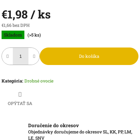
€1,98
/ ks
€1,66 bez DPH
Jednotková
Skladom
(>5 ks)
cena:
Do košíka
Kategória
:
Drobné ovocie
OPÝTAŤ SA
Doručenie do okresov
Objednávky doručujeme do okresov SL, KK, PP, LM,
LE, SNV