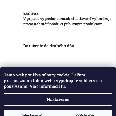
Zámena
V prípade vypredania zásob si dodávateľ vyhradzuje
právo nahradiť produkt príbuzným produktom.
Doručenie do druhého dňa
Z
á
Tento web používa súbory cookie. Ďalším
Informácie pre vás
p
prechádzaním tohto webu vyjadrujete súhlas s ich
ä
používaním. Viac informácií
tu
.
Obchodné podmienky
t
Podmienky ochrany osobných údajov
i
Kontakt
Nastavenie
e
Copyright 2026
Markotatry
. Všetky práva vyhradené.
Odmietnuť
Súhlasím
Vytvoril Shoptet