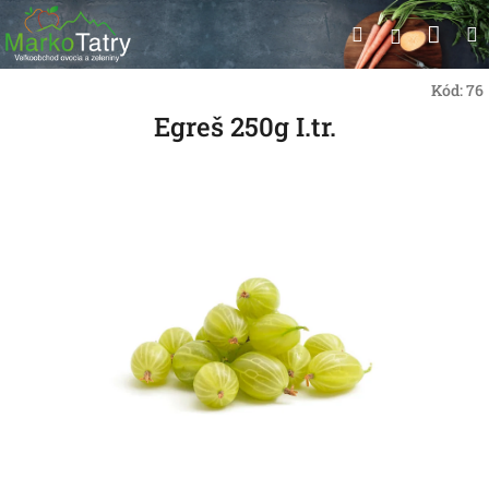
Prejsť
Nák
Hľadať
na
Prihlásen
obsah
koší
Kód:
76
Egreš 250g I.tr.