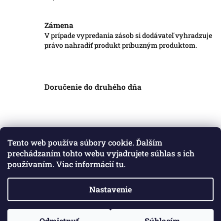
Zámena
V prípade vypredania zásob si dodávateľ vyhradzuje
právo nahradiť produkt príbuzným produktom.
Doručenie do druhého dňa
Z
á
Tento web používa súbory cookie. Ďalším
Informácie pre vás
p
prechádzaním tohto webu vyjadrujete súhlas s ich
ä
používaním. Viac informácií
tu
.
Obchodné podmienky
t
Podmienky ochrany osobných údajov
i
Kontakt
Nastavenie
e
Copyright 2026
Markotatry
. Všetky práva vyhradené.
Odmietnuť
Súhlasím
Vytvoril Shoptet