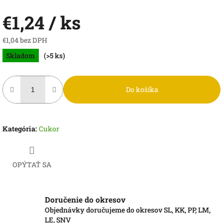
€1,24
/ ks
€1,04 bez DPH
Jednotková
Skladom
(>5 ks)
cena:
Do košíka
Kategória
:
Cukor
OPÝTAŤ SA
Doručenie do okresov
Objednávky doručujeme do okresov SL, KK, PP, LM,
LE, SNV