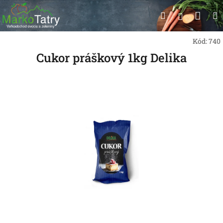
Prejsť
Nák
Hľadať
na
Prihlásen
obsah
koší
Kód:
740
Cukor práškový 1kg Delika