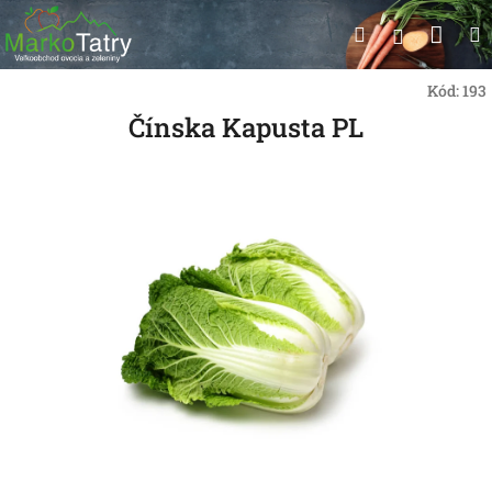
Prejsť
Nák
Hľadať
na
Prihlásen
obsah
koší
Kód:
193
Čínska Kapusta PL