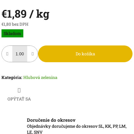
€1,89
/ kg
€1,80 bez DPH
Jednotková
Skladom
cena:
Do košíka
Kategória
:
Hlubová zelenina
OPÝTAŤ SA
Doručenie do okresov
Objednávky doručujeme do okresov SL, KK, PP, LM,
LE, SNV