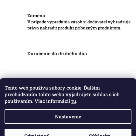
Zámena
V prípade vypredania zásob si dodávateľ vyhradzuje
právo nahradiť produkt príbuzným produktom.
Doručenie do druhého dňa
Z
á
Tento web používa súbory cookie. Ďalším
Informácie pre vás
p
prechádzaním tohto webu vyjadrujete súhlas s ich
ä
používaním. Viac informácií
tu
.
Obchodné podmienky
t
Podmienky ochrany osobných údajov
i
Kontakt
Nastavenie
e
Copyright 2026
Markotatry
. Všetky práva vyhradené.
Odmietnuť
Súhlasím
Vytvoril Shoptet