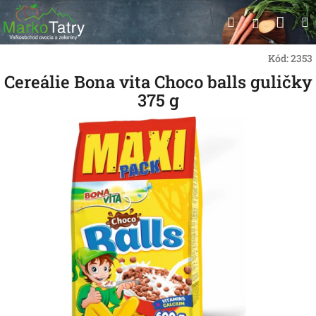
Prejsť
Nák
Hľadať
na
Prihlásen
obsah
koší
Kód:
2353
Cereálie Bona vita Choco balls guličky
375 g