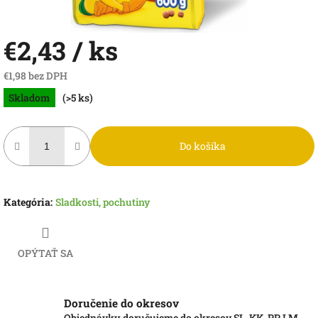
€2,43
/ ks
€1,98 bez DPH
Jednotková
Skladom
(>5 ks)
cena:
Do košíka
Kategória
:
Sladkosti, pochutiny
OPÝTAŤ SA
Doručenie do okresov
Objednávky doručujeme do okresov SL, KK, PP, LM,