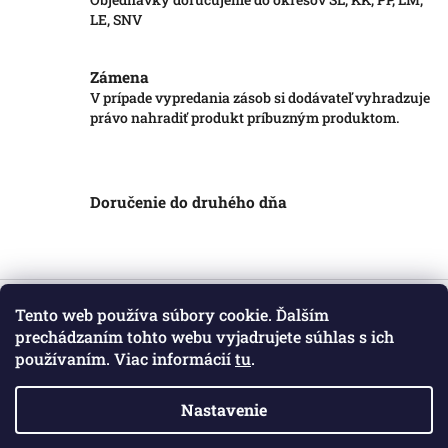
LE, SNV
Zámena
V prípade vypredania zásob si dodávateľ vyhradzuje
právo nahradiť produkt príbuzným produktom.
Doručenie do druhého dňa
Z
á
Tento web používa súbory cookie. Ďalším
Informácie pre vás
p
prechádzaním tohto webu vyjadrujete súhlas s ich
ä
používaním. Viac informácií
tu
.
Obchodné podmienky
t
Podmienky ochrany osobných údajov
i
Kontakt
Nastavenie
e