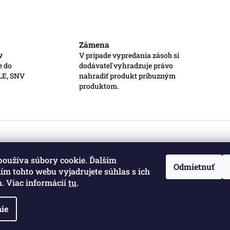
Zámena
v
V prípade vypredania zásob si
e do
dodávateľ vyhradzuje právo
 LE, SNV
nahradiť produkt príbuzným
produktom.
používa súbory cookie. Ďalším
Odmietnuť
m tohto webu vyjadrujete súhlas s ich
. Viac informácií
tu
.
ie
a vyhradené.
Upraviť nastavenie cookies