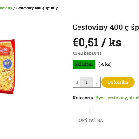
ukoviny
/
Cestoviny 400 g špirály
Cestoviny 400 g šp
€0,51
/ ks
€0,43 bez DPH
Jednotková
Skladom
(>5 ks)
cena:
Do košíka
Kategória
:
Ryža, cestoviny, stru
OPÝTAŤ SA