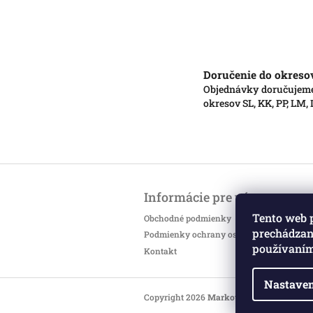
Doručenie do okreso
Objednávky doručujem
okresov SL, KK, PP, LM,
Z
á
Informácie pre vás
p
ä
Tento web 
Obchodné podmienky
t
prechádzaní
Podmienky ochrany osobných údajov
i
používaním
Kontakt
e
Nastaven
Copyright 2026
Markotatry
. Všetky práv