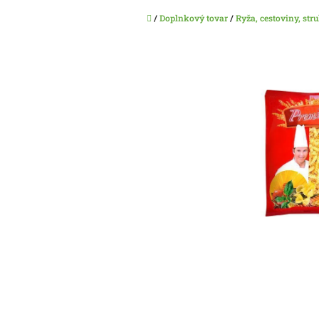
Domov
/
Doplnkový tovar
/
Ryža, cestoviny, str