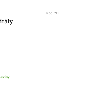
Kód:
711
irály
koviny