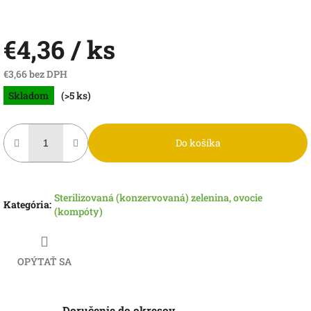
€4,36
/ ks
€3,66 bez DPH
Jednotková
Skladom
(>5 ks)
cena:
Do košíka
Sterilizovaná (konzervovaná) zelenina, ovocie
Kategória
:
(kompóty)
OPÝTAŤ SA
Doručenie do okresov