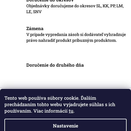
Objednávky doručujeme do okresov SL, KK, PP, LM,
LE, SNV
Zámena
V prípade vypredania zásob si dodávateľ vyhradzuje
právo nahradiť produkt príbuzným produktom.
Doručenie do druhého dňa
Z
á
Tento web používa súbory cookie. Ďalším
Informácie pre vás
p
prechádzaním tohto webu vyjadrujete súhlas s ich
ä
používaním. Viac informácií
tu
.
Obchodné podmienky
t
Podmienky ochrany osobných údajov
i
Kontakt
Nastavenie
e