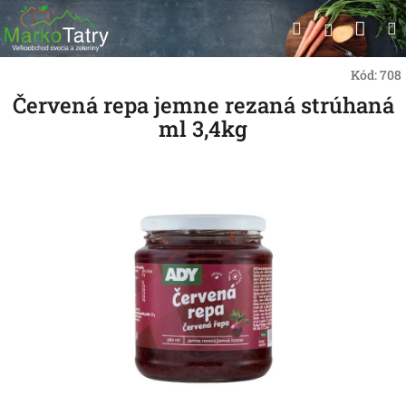
Prejsť
Nák
Hľadať
na
Prihlásen
obsah
koší
Kód:
708
Červená repa jemne rezaná strúhaná
ml 3,4kg