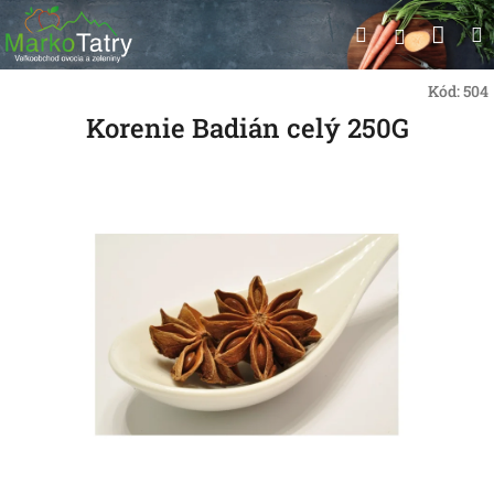
Prejsť
Nák
Hľadať
na
Prihlásen
obsah
koší
Kód:
504
Korenie Badián celý 250G