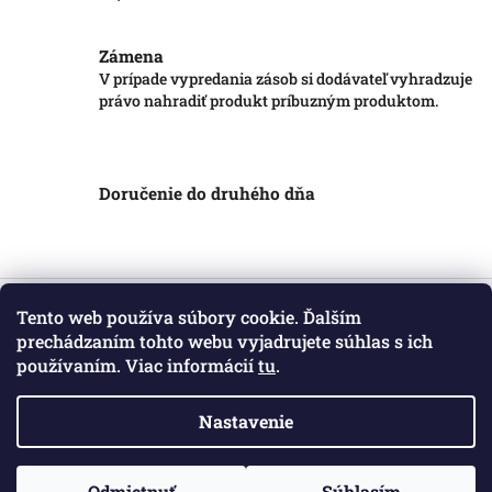
Zámena
V prípade vypredania zásob si dodávateľ vyhradzuje
právo nahradiť produkt príbuzným produktom.
Doručenie do druhého dňa
Z
á
Tento web používa súbory cookie. Ďalším
Informácie pre vás
p
prechádzaním tohto webu vyjadrujete súhlas s ich
ä
používaním. Viac informácií
tu
.
Obchodné podmienky
t
Podmienky ochrany osobných údajov
i
Kontakt
Nastavenie
e
Copyright 2026
Markotatry
. Všetky práva vyhradené.
Odmietnuť
Súhlasím
Vytvoril Shoptet