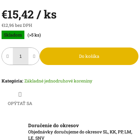
€15,42
/ ks
€12,96 bez DPH
Jednotková
Skladom
(>5 ks)
cena:
Do košíka
Kategória
:
Základné jednodruhové koreniny
OPÝTAŤ SA
Doručenie do okresov
Objednávky doručujeme do okresov SL, KK, PP, LM,
LE, SNV